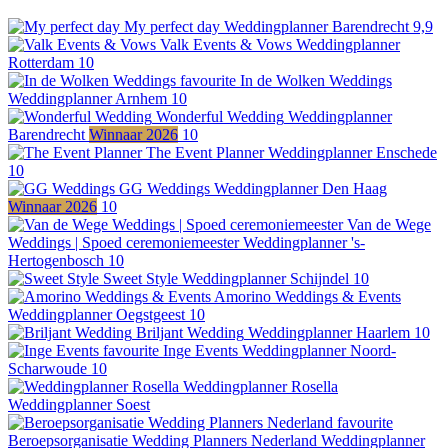
My perfect day
Weddingplanner
Barendrecht
9,9
Valk Events & Vows
Weddingplanner
Rotterdam
10
favourite
In de Wolken Weddings
Weddingplanner
Arnhem
10
Wonderful Wedding
Weddingplanner
Barendrecht
Winnaar 2026
10
The Event Planner
Weddingplanner
Enschede
10
GG Weddings
Weddingplanner
Den Haag
Winnaar 2026
10
Van de Wege
Weddings | Spoed ceremoniemeester
Weddingplanner
's-
Hertogenbosch
10
Sweet Style
Weddingplanner
Schijndel
10
Amorino Weddings & Events
Weddingplanner
Oegstgeest
10
Briljant Wedding
Weddingplanner
Haarlem
10
favourite
Inge Events
Weddingplanner
Noord-
Scharwoude
10
Weddingplanner Rosella
Weddingplanner
Soest
favourite
Beroepsorganisatie Wedding Planners Nederland
Weddingplanner