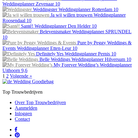
Weddingplanner
Zevenaar
10
Weddingster
Weddingplanner
Rotterdam
10
Ja wij willen trouwen
Weddingplanner
Roosendaal
10
Santé!
Weddingplanner
Den Helder
10
Belevenismaker
Weddingplanner
SPRUNDEL
10
Pure by Peggy Weddings &
Events
Weddingplanner
Etten-Leur
10
Definitely Yes
Weddingplanner
Pernis
10
Belle Weddings
Weddingplanner
Hilversum
10
My Forever Wedding’s
Weddingplanner
Uithoorn
9,6
1
2
Volgende »
Top Trouwbedrijven
Over Top Trouwbedrijven
Aanmelden
Inloggen
Contact