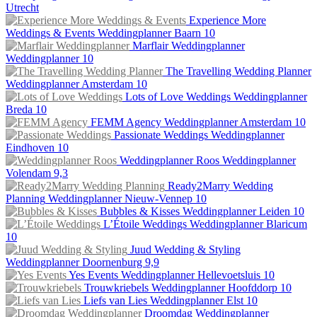
Utrecht
Experience More
Weddings & Events
Weddingplanner
Baarn
10
Marflair Weddingplanner
Weddingplanner
10
The Travelling Wedding Planner
Weddingplanner
Amsterdam
10
Lots of Love Weddings
Weddingplanner
Breda
10
FEMM Agency
Weddingplanner
Amsterdam
10
Passionate Weddings
Weddingplanner
Eindhoven
10
Weddingplanner Roos
Weddingplanner
Volendam
9,3
Ready2Marry Wedding
Planning
Weddingplanner
Nieuw-Vennep
10
Bubbles & Kisses
Weddingplanner
Leiden
10
L’Étoile Weddings
Weddingplanner
Blaricum
10
Juud Wedding & Styling
Weddingplanner
Doornenburg
9,9
Yes Events
Weddingplanner
Hellevoetsluis
10
Trouwkriebels
Weddingplanner
Hoofddorp
10
Liefs van Lies
Weddingplanner
Elst
10
Droomdag Weddingplanner