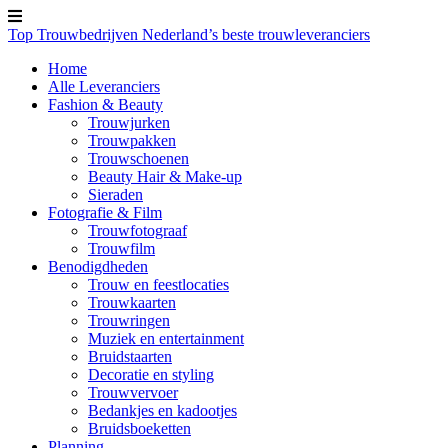
Top Trouwbedrijven
Nederland’s beste trouwleveranciers
Home
Alle Leveranciers
Fashion & Beauty
Trouwjurken
Trouwpakken
Trouwschoenen
Beauty Hair & Make-up
Sieraden
Fotografie & Film
Trouwfotograaf
Trouwfilm
Benodigdheden
Trouw en feestlocaties
Trouwkaarten
Trouwringen
Muziek en entertainment
Bruidstaarten
Decoratie en styling
Trouwvervoer
Bedankjes en kadootjes
Bruidsboeketten
Planning