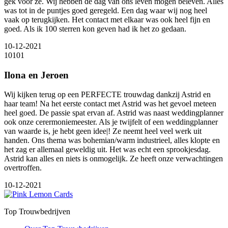
gek voor ze. Wij hebben de dag van ons leven mogen beleven. Alles
was tot in de puntjes goed geregeld. Een dag waar wij nog heel
vaak op terugkijken. Het contact met elkaar was ook heel fijn en
goed. Als ik 100 sterren kon geven had ik het zo gedaan.
10-12-2021
10
10
1
Ilona en Jeroen
Wij kijken terug op een PERFECTE trouwdag dankzij Astrid en
haar team! Na het eerste contact met Astrid was het gevoel meteen
heel goed. De passie spat ervan af. Astrid was naast weddingplanner
ook onze cerermoniemeester. Als je twijfelt of een weddingplanner
van waarde is, je hebt geen idee|! Ze neemt heel veel werk uit
handen. Ons thema was bohemian/warm industrieel, alles klopte en
het zag er allemaal geweldig uit. Het was echt een sprookjesdag.
Astrid kan alles en niets is onmogelijk. Ze heeft onze verwachtingen
overtroffen.
10-12-2021
Top Trouwbedrijven