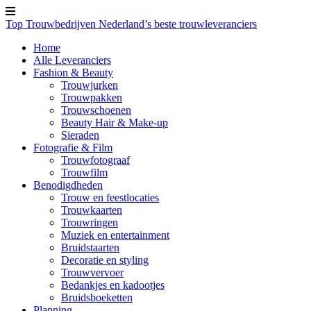
Top Trouwbedrijven
Nederland’s beste trouwleveranciers
Home
Alle Leveranciers
Fashion & Beauty
Trouwjurken
Trouwpakken
Trouwschoenen
Beauty Hair & Make-up
Sieraden
Fotografie & Film
Trouwfotograaf
Trouwfilm
Benodigdheden
Trouw en feestlocaties
Trouwkaarten
Trouwringen
Muziek en entertainment
Bruidstaarten
Decoratie en styling
Trouwvervoer
Bedankjes en kadootjes
Bruidsboeketten
Planning