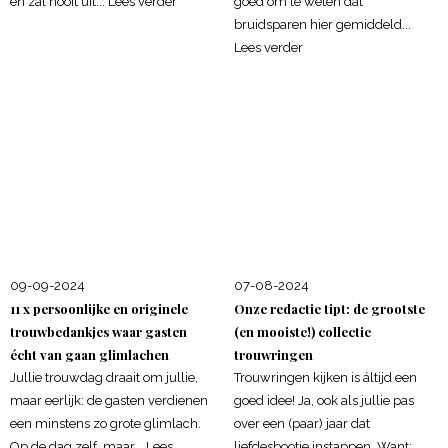
en zal nooit uit...
Lees verder
goed om te weten dat
bruidsparen hier gemiddeld...
Lees verder
09-09-2024
07-08-2024
11 x persoonlijke en originele
Onze redactie tipt: de grootste
trouwbedankjes waar gasten
(en mooiste!) collectie
écht van gaan glimlachen
trouwringen
Jullie trouwdag draait om jullie,
Trouwringen kijken is áltijd een
maar eerlijk: de gasten verdienen
goed idee! Ja, ook als jullie pas
een minstens zo grote glimlach.
over een (paar) jaar dat
Op de dag zelf, maar...
Lees
liefdesbootje instappen. Want:...