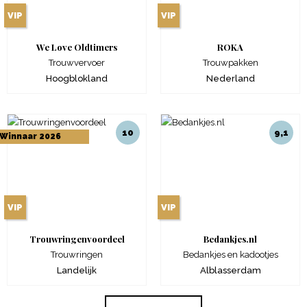
VIP
VIP
We Love Oldtimers
ROKA
Trouwvervoer
Trouwpakken
Hoogblokland
Nederland
10
9,1
Winnaar 2026
VIP
VIP
Trouwringenvoordeel
Bedankjes.nl
Trouwringen
Bedankjes en kadootjes
Landelijk
Alblasserdam