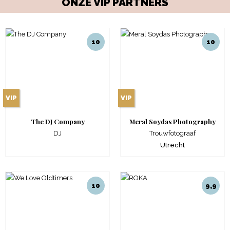
ONZE VIP PARTNERS
10
10
VIP
VIP
The DJ Company
Meral Soydas Photography
DJ
Trouwfotograaf
Utrecht
10
9,9