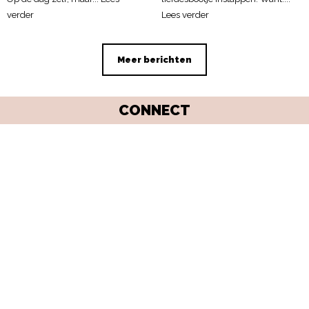
verder
Lees verder
Meer berichten
CONNECT
WIL JIJ EEN FEATURED ARTIKEL OVER
JULLIE BRUILOFT?
MELD JE AAN