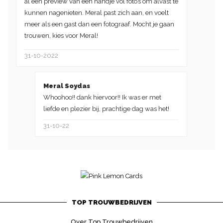
al een preview van een handje vol foto’s om alvast te
kunnen nagenieten. Meral past zich aan, en voelt
meer als een gast dan een fotograaf. Mocht je gaan
trouwen, kies voor Meral!
31-10-2022
Meral Soydas
Whoohoo!! dank hiervoor!! Ik was er met
liefde en plezier bij, prachtige dag was het!
31-10-22
TOP TROUWBEDRIJVEN
Over Top Trouwbedrijven