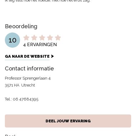
Ik leg vast hoe het voelde, niet hoe het eruit zag.
Beoordeling
10
4
ERVARINGEN
GA NAAR DE WEBSITE
Contact informatie
Professor Sprengerlaan 4
3571 HA
Utrecht
Tel.:
06 47684395
DEEL JOUW ERVARING