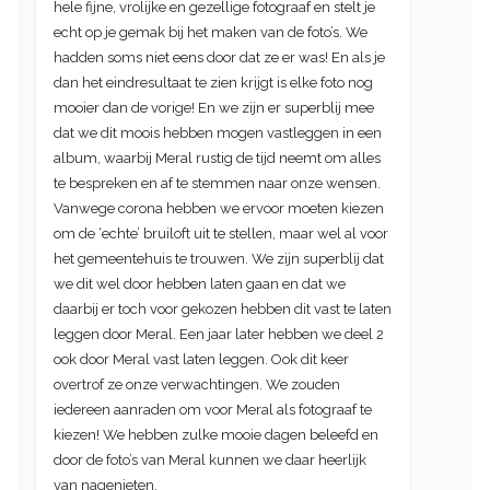
hele fijne, vrolijke en gezellige fotograaf en stelt je
echt op je gemak bij het maken van de foto’s. We
hadden soms niet eens door dat ze er was! En als je
dan het eindresultaat te zien krijgt is elke foto nog
mooier dan de vorige! En we zijn er superblij mee
dat we dit moois hebben mogen vastleggen in een
album, waarbij Meral rustig de tijd neemt om alles
te bespreken en af te stemmen naar onze wensen.
Vanwege corona hebben we ervoor moeten kiezen
om de ‘echte’ bruiloft uit te stellen, maar wel al voor
het gemeentehuis te trouwen. We zijn superblij dat
we dit wel door hebben laten gaan en dat we
daarbij er toch voor gekozen hebben dit vast te laten
leggen door Meral. Een jaar later hebben we deel 2
ook door Meral vast laten leggen. Ook dit keer
overtrof ze onze verwachtingen. We zouden
iedereen aanraden om voor Meral als fotograaf te
kiezen! We hebben zulke mooie dagen beleefd en
door de foto’s van Meral kunnen we daar heerlijk
van nagenieten.