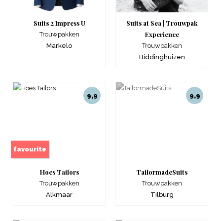
Suits 2 Impress U
Suits at Sea | Trouwpak
Experience
Trouwpakken
Markelo
Trouwpakken
Biddinghuizen
9,9
9,9
favourite
Hoes Tailors
TailormadeSuits
Trouwpakken
Trouwpakken
Alkmaar
Tilburg