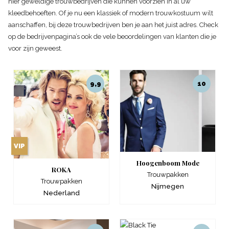
hier geweldige trouwbedrijven die kunnen voorzien in al uw
kleedbehoeften. Of je nu een klassiek of modern trouwkostuum wilt
aanschaffen, bij deze trouwbedrijven ben je aan het juist adres. Check
op de bedrijvenpagina’s ook de vele beoordelingen van klanten die je
voor zijn geweest.
9,9
10
VIP
Hoogenboom Mode
ROKA
Trouwpakken
Trouwpakken
Nijmegen
Nederland