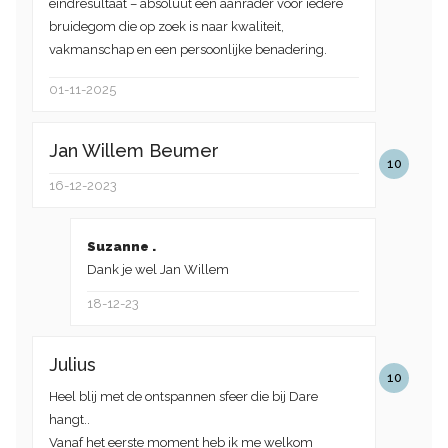
eindresultaat – absoluut een aanrader voor iedere
bruidegom die op zoek is naar kwaliteit,
vakmanschap en een persoonlijke benadering.
01-11-2025
Jan Willem Beumer
10
16-12-2023
Suzanne .
Dank je wel Jan Willem
18-12-23
Julius
10
Heel blij met de ontspannen sfeer die bij Dare
hangt..
Vanaf het eerste moment heb ik me welkom