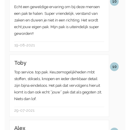
10
Echt een geweldige ervaring om bij deze mensen
een pak te halen. Super vriendelijk, verstand van
zaken en duwen je niet in een richting. Het wordt
echt jouw eigen pak. Mijn pak is uiteindelijk super
geworden!!
19-08-2021
Toby
10
Top service, top pak. Keuzemogelijkheden mbt
stoffen, stiksels, knopen en ieder denkbaar detail
zijn bijna eindeloos. Het pak dat vervolgens hieruit
komt is dan ook echt “jouw” pak dat als gegoten zit.
Niets dan lof.
29-07-2021
Alex