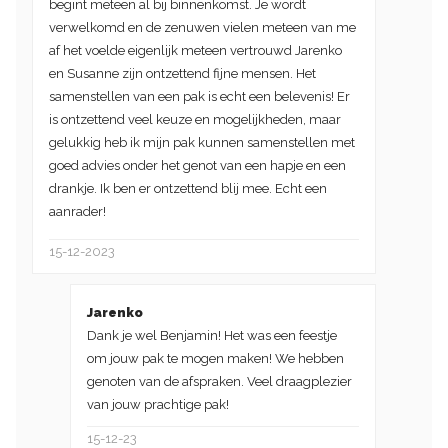
begint meteen al bij binnenkomst. Je wordt
verwelkomd en de zenuwen vielen meteen van me
af het voelde eigenlijk meteen vertrouwd Jarenko
en Susanne zijn ontzettend fijne mensen. Het
samenstellen van een pak is echt een belevenis! Er
is ontzettend veel keuze en mogelijkheden, maar
gelukkig heb ik mijn pak kunnen samenstellen met
goed advies onder het genot van een hapje en een
drankje. Ik ben er ontzettend blij mee. Echt een
aanrader!
15-12-2023
Jarenko
Dank je wel Benjamin! Het was een feestje
om jouw pak te mogen maken! We hebben
genoten van de afspraken. Veel draagplezier
van jouw prachtige pak!
15-12-23