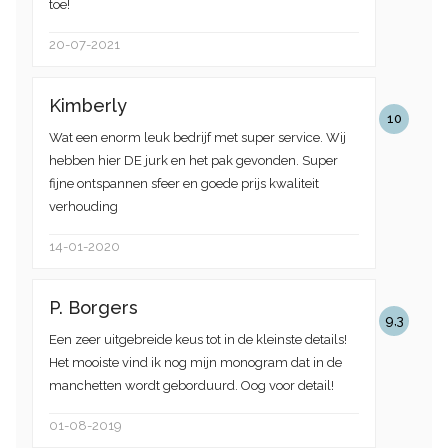
toe!
20-07-2021
Kimberly
10
Wat een enorm leuk bedrijf met super service. Wij
hebben hier DE jurk en het pak gevonden. Super
fijne ontspannen sfeer en goede prijs kwaliteit
verhouding
14-01-2020
P. Borgers
9,3
Een zeer uitgebreide keus tot in de kleinste details!
Het mooiste vind ik nog mijn monogram dat in de
manchetten wordt geborduurd. Oog voor detail!
01-08-2019