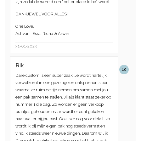
zijn zodat de wereld een “better place to be” wordt.
DANKJEWEL VOOR ALLES!!!
One Love,
Ashvani, Esra, Richa & Arwin
31-01-2023
Rik
10
Dare custom is een super zaak! Je wordt hartelijk
verwelkomt in een gezellige en ontspannen sfeer,
waarna ze ruim de tijd nemen om samen met jou
een pak samen te stellen. Jij als klant staat zeker op
nummer 1 die dag. Zo worden er geen verkoop
praatjes gehouden maar wordt er echt gekeken
naar wat er bij jou past. Ook is er oog voor detail, zo
wordt ik bij mijn eigen pak nog steeds verrast en
vind ik steeds weer nieuwe dingen. Daarom wil ik
Dare ook hartelijke bedanken voor het fantastisch