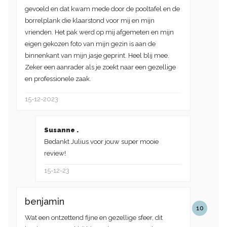
gevoeld en dat kwam mede door de pooltafel en de
borrelplank die klaarstond voor mij en mijn
vrienden. Het pak werd op mij afgemeten en mijn
eigen gekozen foto van mijn gezin is aan de
binnenkant van mijn jasje geprint. Heel blij mee.
Zeker een aanrader als je zoekt naar een gezellige
en professionele zaak.
15-12-2023
Susanne .
Bedankt Julius voor jouw super mooie
review!
15-12-23
benjamin
10
Wat een ontzettend fijne en gezellige sfeer, dit