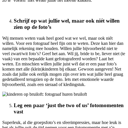
zo te ‘voelen’ met welke jullie het meeste klikken.
Schrijf op wat jullie wel, maar ook niét willen
zien op de foto’s
Wij mensen weten vaak heel goed wat we wel, maar ook niét
willen. Voor een fotograaf heel fijn om te weten. Deze kan hier dan
namelijk rekening mee houden. Willen jullie bijvoorbeeld niet te
veel zwart/wit foto’s? Geef het aan. Wil jij, bride to be, liever niet (te
vaak) van een bepaalde kant gefotografeerd worden? Laat het
weten. En misschien willen jullie juist wél dat er een paar foto’s
komen met alle (klein)kinderen bij elkaar. Gewoon aangeven! Net
zoals dat jullie ook eerlijk mogen zijn over iets wat jullie heel graag
gedetailleerd terugzien op de foto. Iets met emotionele waarde
bijvoorbeeld, zoals een sieraad of kledingstuk.
Leg een paar ‘just the two of us’ fotomomenten
vast
Superleuk, al die groepsfoto’s en sfeerimpressies, maar hoe leuk is
het als jullie ook de tijd nemen voor een fotomomentje met z’n