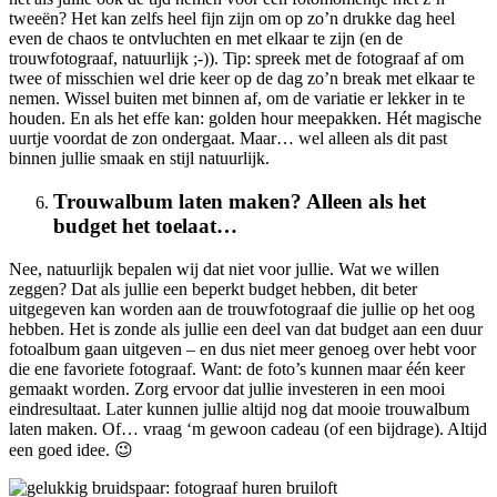
tweeën? Het kan zelfs heel fijn zijn om op zo’n drukke dag heel
even de chaos te ontvluchten en met elkaar te zijn (en de
trouwfotograaf, natuurlijk ;-)). Tip: spreek met de fotograaf af om
twee of misschien wel drie keer op de dag zo’n break met elkaar te
nemen. Wissel buiten met binnen af, om de variatie er lekker in te
houden. En als het effe kan: golden hour meepakken. Hét magische
uurtje voordat de zon ondergaat. Maar… wel alleen als dit past
binnen jullie smaak en stijl natuurlijk.
Trouwalbum laten maken? Alleen als het
budget het toelaat…
Nee, natuurlijk bepalen wij dat niet voor jullie. Wat we willen
zeggen? Dat als jullie een beperkt budget hebben, dit beter
uitgegeven kan worden aan de trouwfotograaf die jullie op het oog
hebben. Het is zonde als jullie een deel van dat budget aan een duur
fotoalbum gaan uitgeven – en dus niet meer genoeg over hebt voor
die ene favoriete fotograaf. Want: de foto’s kunnen maar één keer
gemaakt worden. Zorg ervoor dat jullie investeren in een mooi
eindresultaat. Later kunnen jullie altijd nog dat mooie trouwalbum
laten maken. Of… vraag ‘m gewoon cadeau (of een bijdrage). Altijd
een goed idee. 😉