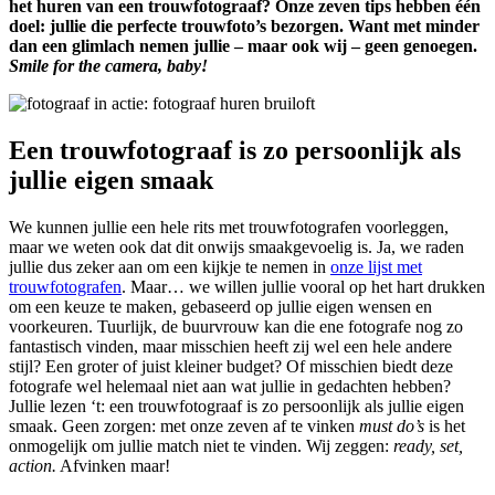
het huren van een trouwfotograaf? Onze zeven tips hebben één
doel: jullie die perfecte trouwfoto’s bezorgen. Want met minder
dan een glimlach nemen jullie – maar ook wij – geen genoegen.
Smile for the camera, baby!
Een trouwfotograaf is zo persoonlijk als
jullie eigen smaak
We kunnen jullie een hele rits met trouwfotografen voorleggen,
maar we weten ook dat dit onwijs smaakgevoelig is. Ja, we raden
jullie dus zeker aan om een kijkje te nemen in
onze lijst met
trouwfotografen
. Maar… we willen jullie vooral op het hart drukken
om een keuze te maken, gebaseerd op jullie eigen wensen en
voorkeuren. Tuurlijk, de buurvrouw kan die ene fotografe nog zo
fantastisch vinden, maar misschien heeft zij wel een hele andere
stijl? Een groter of juist kleiner budget? Of misschien biedt deze
fotografe wel helemaal niet aan wat jullie in gedachten hebben?
Jullie lezen ‘t: een trouwfotograaf is zo persoonlijk als jullie eigen
smaak. Geen zorgen: met onze zeven af te vinken
must do’s
is het
onmogelijk om jullie match niet te vinden. Wij zeggen:
ready, set,
action.
Afvinken maar!