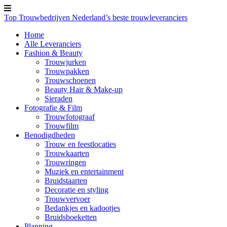
Top Trouwbedrijven
Nederland’s beste trouwleveranciers
Home
Alle Leveranciers
Fashion & Beauty
Trouwjurken
Trouwpakken
Trouwschoenen
Beauty Hair & Make-up
Sieraden
Fotografie & Film
Trouwfotograaf
Trouwfilm
Benodigdheden
Trouw en feestlocaties
Trouwkaarten
Trouwringen
Muziek en entertainment
Bruidstaarten
Decoratie en styling
Trouwvervoer
Bedankjes en kadootjes
Bruidsboeketten
Planning