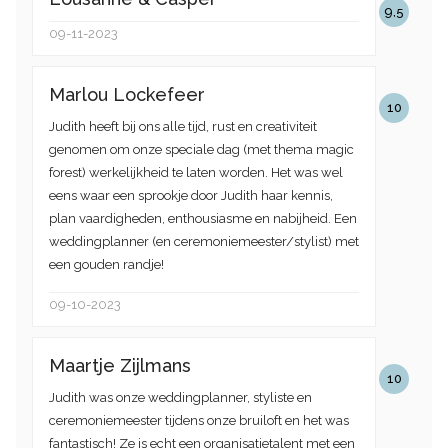
9,5
09-11-2023
Marlou Lockefeer
10
Judith heeft bij ons alle tijd, rust en creativiteit
genomen om onze speciale dag (met thema magic
forest) werkelijkheid te laten worden. Het was wel
eens waar een sprookje door Judith haar kennis,
plan vaardigheden, enthousiasme en nabijheid. Een
weddingplanner (en ceremoniemeester/stylist) met
een gouden randje!
09-10-2023
Maartje Zijlmans
10
Judith was onze weddingplanner, styliste en
ceremoniemeester tijdens onze bruiloft en het was
fantastisch! Ze is echt een organisatietalent met een