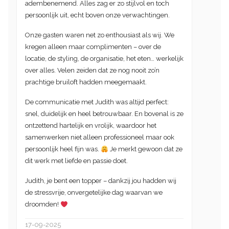
adembenemend. Alles zag er zo stijlvol en toch
persoonlijk uit, echt boven onze verwachtingen.
Onze gasten waren net zo enthousiast als wij. We
kregen alleen maar complimenten – over de
locatie, de styling, de organisatie, het eten… werkelijk
over alles. Velen zeiden dat ze nog nooit zo’n
prachtige bruiloft hadden meegemaakt.
De communicatie met Judith was altijd perfect:
snel, duidelijk en heel betrouwbaar. En bovenal is ze
ontzettend hartelijk en vrolijk, waardoor het
samenwerken niet alleen professioneel maar ook
persoonlijk heel fijn was.
Je merkt gewoon dat ze
dit werk met liefde en passie doet.
Judith, je bent een topper – dankzij jou hadden wij
de stressvrije, onvergetelijke dag waarvan we
droomden!
17-09-2025