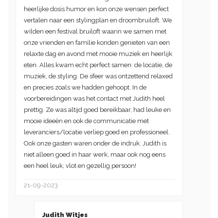
heerlijke dosis humor en kon onze wensen perfect
vertalen naar een stylingplan en droombruiloft. We
wilden een festival bruiloft waarin we samen met
onze vrienden en familie konden genieten van een
relaxte dag en avond met mooie muziek en heerlijk
eten. Alles kwam echt perfect samen: de locatie, de
muziek, de styling. De sfeer was ontzettend relaxed
en precies zoals we hadden gehoopt. In de
voorbereidingen was het contact met Judith heel
prettig. Ze was altijd goed bereikbaar, had leuke en
mooie ideeën en ook de communicatie met
leveranciers/locatie verliep goed en professioneel.
Ook onze gasten waren onder de indruk. Judith is
niet alleen goed in haar werk, maar ook nog eens
een heel leuk, vlot en gezellig persoon!
21-09-2023
Judith Witjes