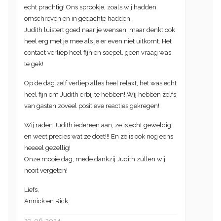
echt prachtig! Ons sprookje, zoals wij hadden
omschreven en in gedachte hadden.
Judith luistert goed naar je wensen, maar denkt ook
heel erg met je mee als je er even niet uitkomt. Het
contact verliep heel fijn en soepel, geen vraag was
te gek!
Op de dag zelf verliep alles heel relaxt, het was echt
heel fijn om Judith erbij te hebben! Wij hebben zelfs
van gasten zoveel positieve reacties gekregen!
Wij raden Judith iedereen aan, ze is echt geweldig
en weet precies wat ze doet!!! En ze is ook nog eens
heeeel gezellig!
Onze mooie dag, mede dankzij Judith zullen wij
nooit vergeten!
Liefs,
Annick en Rick
29-06-2024