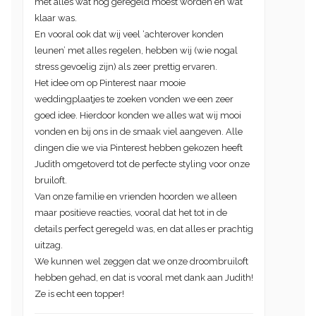
met alles wat nog geregeld moest worden en wat
klaar was.
En vooral ook dat wij veel ‘achterover konden
leunen’ met alles regelen, hebben wij (wie nogal
stress gevoelig zijn) als zeer prettig ervaren.
Het idee om op Pinterest naar mooie
weddingplaatjes te zoeken vonden we een zeer
goed idee. Hierdoor konden we alles wat wij mooi
vonden en bij ons in de smaak viel aangeven. Alle
dingen die we via Pinterest hebben gekozen heeft
Judith omgetoverd tot de perfecte styling voor onze
bruiloft.
Van onze familie en vrienden hoorden we alleen
maar positieve reacties, vooral dat het tot in de
details perfect geregeld was, en dat alles er prachtig
uitzag.
We kunnen wel zeggen dat we onze droombruiloft
hebben gehad, en dat is vooral met dank aan Judith!
Ze is echt een topper!