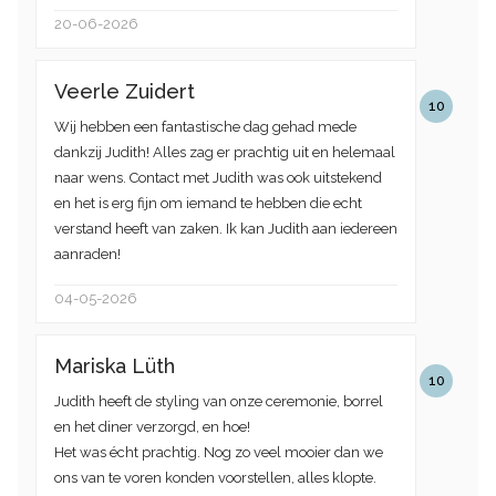
20-06-2026
Veerle Zuidert
10
Wij hebben een fantastische dag gehad mede
dankzij Judith! Alles zag er prachtig uit en helemaal
naar wens. Contact met Judith was ook uitstekend
en het is erg fijn om iemand te hebben die echt
verstand heeft van zaken. Ik kan Judith aan iedereen
aanraden!
04-05-2026
Mariska Lüth
10
Judith heeft de styling van onze ceremonie, borrel
en het diner verzorgd, en hoe!
Het was écht prachtig. Nog zo veel mooier dan we
ons van te voren konden voorstellen, alles klopte.