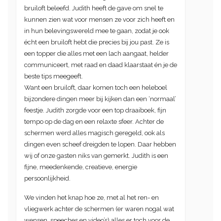
bruiloft beleefd. Judith heeft de gave om snel te
kunnen zien wat voor mensen ze voor zich heeft en
in hun belevingswereld mee te gaan, zodat je ook
écht een bruiloft hebt die precies bij jou past. Ze is
een topper die alles met een lach aangaat, helder
communiceert, met raad en daad klaarstaat én je de
beste tips meegeeft.
Want een bruiloft, daar komen toch een heleboel
bijzondere dingen meer bij kijken dan een ‘normaal’
feestje. Judith zorgde voor een top draaiboek, fijn
tempo op de dag en een relaxte sfeer. Achter de
schermen werd alles magisch geregeld, ook als
dingen even scheef dreigden te lopen. Daar hebben
wij of onze gasten niks van gemerkt. Judith is een
fijne, meedenkende, creatieve, energie
persoonlijkheid.
We vinden het knap hoe ze, met al het ren- en
vliegwerk achter de schermen (er waren nogal wat
wensen, speeches en video’s) alles er toch voor de