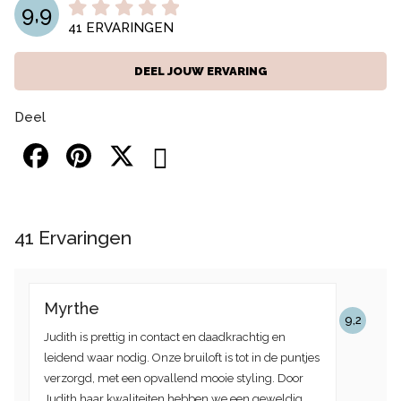
9,9
41
ERVARINGEN
DEEL JOUW ERVARING
Deel
41
Ervaringen
Myrthe
9,2
Judith is prettig in contact en daadkrachtig en
leidend waar nodig. Onze bruiloft is tot in de puntjes
verzorgd, met een opvallend mooie styling. Door
Judith haar kwaliteiten hebben we een geweldig