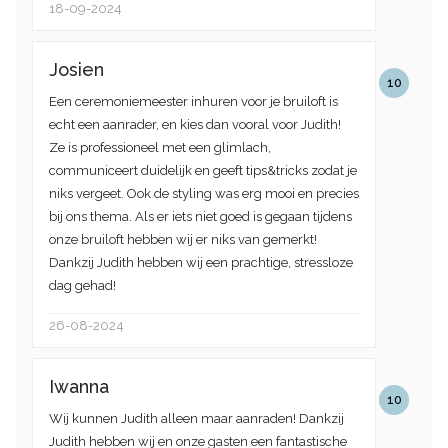
18-09-2024
Josien
10
Een ceremoniemeester inhuren voor je bruiloft is
echt een aanrader, en kies dan vooral voor Judith!
Ze is professioneel met een glimlach,
communiceert duidelijk en geeft tips&tricks zodat je
niks vergeet. Ook de styling was erg mooi en precies
bij ons thema. Als er iets niet goed is gegaan tijdens
onze bruiloft hebben wij er niks van gemerkt!
Dankzij Judith hebben wij een prachtige, stressloze
dag gehad!
26-08-2024
Iwanna
10
Wij kunnen Judith alleen maar aanraden! Dankzij
Judith hebben wij en onze gasten een fantastische