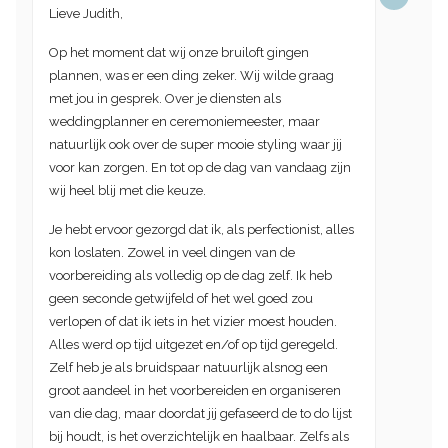
Lieve Judith,
Op het moment dat wij onze bruiloft gingen
plannen, was er een ding zeker. Wij wilde graag
met jou in gesprek. Over je diensten als
weddingplanner en ceremoniemeester, maar
natuurlijk ook over de super mooie styling waar jij
voor kan zorgen. En tot op de dag van vandaag zijn
wij heel blij met die keuze.
Je hebt ervoor gezorgd dat ik, als perfectionist, alles
kon loslaten. Zowel in veel dingen van de
voorbereiding als volledig op de dag zelf. Ik heb
geen seconde getwijfeld of het wel goed zou
verlopen of dat ik iets in het vizier moest houden.
Alles werd op tijd uitgezet en/of op tijd geregeld.
Zelf heb je als bruidspaar natuurlijk alsnog een
groot aandeel in het voorbereiden en organiseren
van die dag, maar doordat jij gefaseerd de to do lijst
bij houdt, is het overzichtelijk en haalbaar. Zelfs als