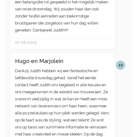
een belangrijke rol gespeeld in het mogelijk maken
van onze droomdag. Wij zouden haar dan ook
zonder twijfel aanraden aan toekomstige
bruidsparen die zorgeloos van hun dag willen
genieten. Dankjewel Judith!!!!
17-08-2025
Hugo en Marjolein
10
Dankzij Judith hebben wij een fantastische en
liefdevolle trouwdag gehad. Vanaf het eerste
contact heeft Judith ons begeleid in alle keuzes en
ons meegenomen in de wereld van trouwerijen. Ze
is enorm veelzijdig in wat ze kan en heeft een mooi
netwerk van leveranciers om haar heen, waarmee
alle puzzelstukjes op hun plek werden gelegd. Kers
op de taart was de styling; wat een talent! Ze wist
ons op basis van summiere informatie te verrassen
met haar creativiteit en mooie ideeën. Op de dag