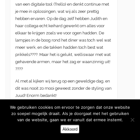
van een digitale tool (Trello) en denkt continue met
je mee in oplossingen, wat wij als zeer prettig
hebben ervaren. Op de dag zelf hebben Judith en
haar collega echt keihard gewerkt om alles voor
elkaar te krijgen zoals we voor ogen hadden. De
lampjes in de boog rond het diner was toch wel wat
meer werk, en die takken hadden toch best wat
prikkels????. Maar het is gelukt, welliswaar met wat
gehavende armen, maar het zag er waanzinnig uit!
????
Al met al kijken wij terug op een geweldige dag, en
dit was nooit zo mooi geweest zonder de styling van
Juud! Enorm bedankt!
We gebruiken cookies om ervoor te zorgen dat onze website
Liefs,
zo soepel mogelijk draait. Als je doorgaat met het gebruiken
Jamie & Stefan
van de website, gaan we er vanuit dat ermee instemt.
26-08-2023
Akkoord