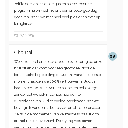
zelf leidde ze ons en de gasten soepel door het
programma en heeft ze ons een onbezorgde dag
gegeven, waar we met heel veel plezier en trots op
terugkijken
23-07-2025
Chantal
9,5
We kijken met ontzettend veel plezier terug op onze
bruiloft en dat komt voor een groot deel door de
fantastische begeleiding en Judith. Vanaf het eerste
moment hadden we 100% vertrouwen in Judith
haar expertise. Alles verliep soepel en onbezorgd,
zonder dat we ook maar iets hoefden te
dubbelchecken. Judith voelde precies aan wat we
belangrijk vonden, is betrokken en altijd bereikbaar.
Zelfs in de momenten van keuzestress was Judith
er met rust en overzicht. De styling was boven
verwachting – de kleuren, details, en opstellingen…