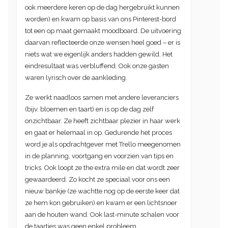
ook meerdere keren op de dag hergebruikt kunnen
worden) en kwam op basis van ons Pinterest-bord
tot een op maat gemaakt moodboard. De uitvoering
daarvan reflecteerde onze wensen heel goed – er is
niets wat we eigenlijk anders hadden gewild. Het
eindresultaat was verbluffend. Ook onze gasten
waren lyrisch over de aankleding.
Ze werkt naadloos samen met andere leveranciers
(bijv. bloemen en taart) en is op de dag zelf
onzichtbaar. Ze heeft zichtbaar plezier in haar werk
en gaat er helemaal in op. Gedurende het proces
word je als opdrachtgever met Trello meegenomen
in de planning, voortgang en voorzien van tips en
tricks. Ook loopt ze the extra mile en dat wordt zeer
gewaardeerd. Zo kocht ze speciaal voor ons een
nieuw bankje (ze wachtte nog op de eerste keer dat
ze hem kon gebruiken) en kwam er een lichtsnoer
aan de houten wand. Ook last-minute schalen voor
de taartjes was geen enkel probleem.