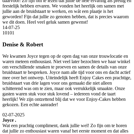
daarvoor! Zo fijn om te lezen dat jullie de hele ervaring als prettig en
feestelijk hebben ervaren. We vonden het heerlijk om samen met
jullie aan de bruidstaart te werken, en wát een plaatje is het
geworden! Fijn dat jullie zo genoten hebben, dat is precies waarom
we dit doen. Heel veel geluk samen gewenst!
14-07-25
10
10
1
Denise & Robert
We kwamen Joyce tegen op de open dag van onze trouwlocatie en
waren meteen enthousiast. Niet veel later bezochten we haar winkel
om verschillende smaken te proeven en samen de details van onze
bruidstaart te bespreken. Joyce nam alle tijd voor ons en dacht actief
mee over het ontwerp. Uiteindelijk heeft Enjoy Cakes een prachtige,
bruidstaart van drie lagen voor ons gemaakt die niet alleen
schitterend was om te zien, maar ook verrukkelijk smaakte. Onze
gasten waren stuk voor stuk lovend – iedereen vond de taart
heerlijk! We zijn ontzettend blij dat we voor Enjoy-Cakes hebben
gekozen. Een echte aanrader!
02-07-2025
Joyce .
Wat een prachtig compliment, dank jullie wel! Zo fijn om te horen
dat jullie zo enthousiast waren vanaf het eerste moment en dat alles