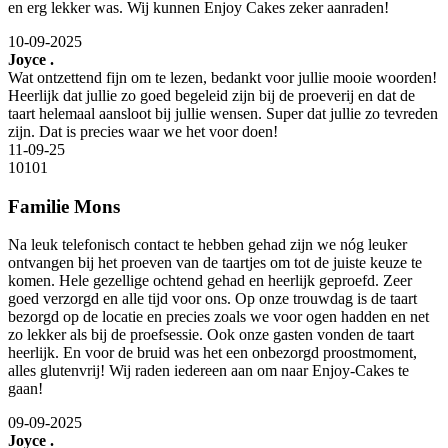
en erg lekker was. Wij kunnen Enjoy Cakes zeker aanraden!
10-09-2025
Joyce .
Wat ontzettend fijn om te lezen, bedankt voor jullie mooie woorden!
Heerlijk dat jullie zo goed begeleid zijn bij de proeverij en dat de
taart helemaal aansloot bij jullie wensen. Super dat jullie zo tevreden
zijn. Dat is precies waar we het voor doen!
11-09-25
10
10
1
Familie Mons
Na leuk telefonisch contact te hebben gehad zijn we nóg leuker
ontvangen bij het proeven van de taartjes om tot de juiste keuze te
komen. Hele gezellige ochtend gehad en heerlijk geproefd. Zeer
goed verzorgd en alle tijd voor ons. Op onze trouwdag is de taart
bezorgd op de locatie en precies zoals we voor ogen hadden en net
zo lekker als bij de proefsessie. Ook onze gasten vonden de taart
heerlijk. En voor de bruid was het een onbezorgd proostmoment,
alles glutenvrij! Wij raden iedereen aan om naar Enjoy-Cakes te
gaan!
09-09-2025
Joyce .