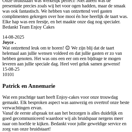
Onze bruidstaart was werkelijk perfect! Niet alleen was de
presentatie precies zoals wij het voor ogen hadden, maar de smaak
was ook fantastisch. We hebben van ontzettend veel gasten
complimenten gekregen over hoe mooi én hoe heerlijk de taart was.
Elke hap was een feestje, en het maakte onze dag nog specialer.
Bedankt Team Enjoy Cakes
14-08-2025
Joyce .
Wat ontzettend leuk om te horen! 😊 We zijn blij dat de taart
helemaal aan jullie wensen voldeed en dat jullie gasten er zo van
hebben genoten. Het was ons een eer om een bijdrage te mogen
leveren aan jullie speciale dag. Heel veel geluk samen gewenst!
15-08-25
10
10
1
Patrick en Annemarie
Wat een prachtige taart heeft Enjoy-cakes voor onze trouwdag
gemaakt. Elk besproken aspect was aanwezig en overtrof onze beste
verwachtingen ervan.
Vanaf de eerste afspraak tot aan het bezorgen is alles duidelijk en
goed gecommuniceerd waardoor wij als bruidspaar nergens meer
naar om hoefde te kijken. Bedankt voor jullie geweldige service en
zorg van onze bruidstaart!