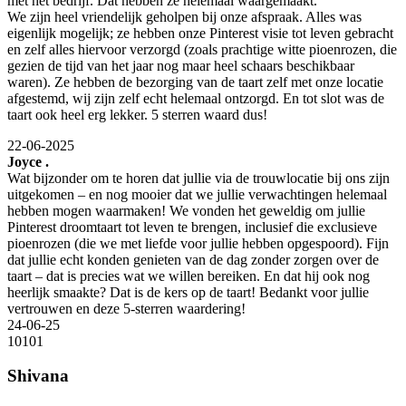
met het bedrijf. Dat hebben ze helemaal waargemaakt.
We zijn heel vriendelijk geholpen bij onze afspraak. Alles was
eigenlijk mogelijk; ze hebben onze Pinterest visie tot leven gebracht
en zelf alles hiervoor verzorgd (zoals prachtige witte pioenrozen, die
gezien de tijd van het jaar nog maar heel schaars beschikbaar
waren). Ze hebben de bezorging van de taart zelf met onze locatie
afgestemd, wij zijn zelf echt helemaal ontzorgd. En tot slot was de
taart ook heel erg lekker. 5 sterren waard dus!
22-06-2025
Joyce .
Wat bijzonder om te horen dat jullie via de trouwlocatie bij ons zijn
uitgekomen – en nog mooier dat we jullie verwachtingen helemaal
hebben mogen waarmaken! We vonden het geweldig om jullie
Pinterest droomtaart tot leven te brengen, inclusief die exclusieve
pioenrozen (die we met liefde voor jullie hebben opgespoord). Fijn
dat jullie echt konden genieten van de dag zonder zorgen over de
taart – dat is precies wat we willen bereiken. En dat hij ook nog
heerlijk smaakte? Dat is de kers op de taart! Bedankt voor jullie
vertrouwen en deze 5-sterren waardering!
24-06-25
10
10
1
Shivana