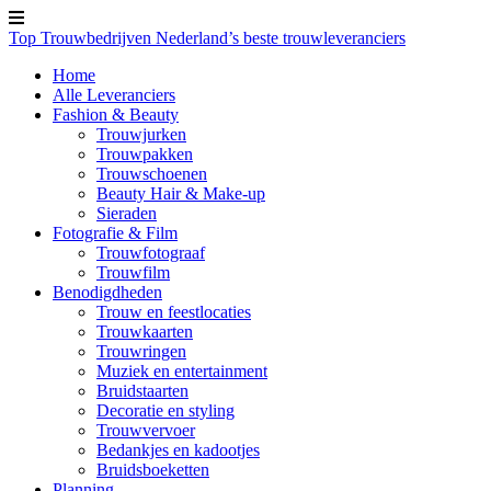
Top Trouwbedrijven
Nederland’s beste trouwleveranciers
Home
Alle Leveranciers
Fashion & Beauty
Trouwjurken
Trouwpakken
Trouwschoenen
Beauty Hair & Make-up
Sieraden
Fotografie & Film
Trouwfotograaf
Trouwfilm
Benodigdheden
Trouw en feestlocaties
Trouwkaarten
Trouwringen
Muziek en entertainment
Bruidstaarten
Decoratie en styling
Trouwvervoer
Bedankjes en kadootjes
Bruidsboeketten
Planning