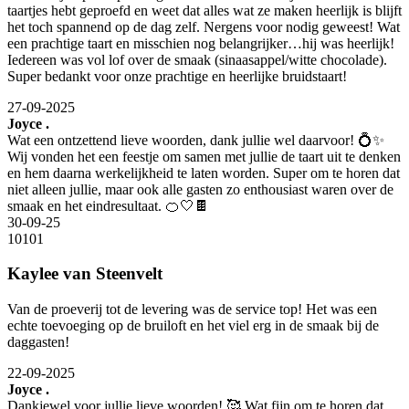
taartjes hebt geproefd en weet dat alles wat ze maken heerlijk is blijft
het toch spannend op de dag zelf. Nergens voor nodig geweest! Wat
een prachtige taart en misschien nog belangrijker…hij was heerlijk!
Iedereen was vol lof over de smaak (sinaasappel/witte chocolade).
Super bedankt voor onze prachtige en heerlijke bruidstaart!
27-09-2025
Joyce .
Wat een ontzettend lieve woorden, dank jullie wel daarvoor! 💍✨
Wij vonden het een feestje om samen met jullie de taart uit te denken
en hem daarna werkelijkheid te laten worden. Super om te horen dat
niet alleen jullie, maar ook alle gasten zo enthousiast waren over de
smaak en het eindresultaat. 🍊🤍🍫
30-09-25
10
10
1
Kaylee van Steenvelt
Van de proeverij tot de levering was de service top! Het was een
echte toevoeging op de bruiloft en het viel erg in de smaak bij de
daggasten!
22-09-2025
Joyce .
Dankjewel voor jullie lieve woorden! 🥰 Wat fijn om te horen dat