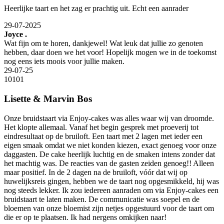
Heerlijke taart en het zag er prachtig uit. Echt een aanrader
29-07-2025
Joyce .
Wat fijn om te horen, dankjewel! Wat leuk dat jullie zo genoten
hebben, daar doen we het voor! Hopelijk mogen we in de toekomst
nog eens iets moois voor jullie maken.
29-07-25
10
10
1
Lisette & Marvin Bos
Onze bruidstaart via Enjoy-cakes was alles waar wij van droomde.
Het klopte allemaal. Vanaf het begin gesprek met proeverij tot
eindresultaat op de bruiloft. Een taart met 2 lagen met ieder een
eigen smaak omdat we niet konden kiezen, exact genoeg voor onze
daggasten. De cake heerlijk luchtig en de smaken intens zonder dat
het machtig was. De reacties van de gasten zeiden genoeg!! Alleen
maar positief. In de 2 dagen na de bruiloft, vóór dat wij op
huwelijksreis gingen, hebben we de taart nog opgesmikkeld, hij was
nog steeds lekker. Ik zou iedereen aanraden om via Enjoy-cakes een
bruidstaart te laten maken. De communicatie was soepel en de
bloemen van onze bloemist zijn netjes opgestuurd voor de taart om
die er op te plaatsen. Ik had nergens omkijken naar!