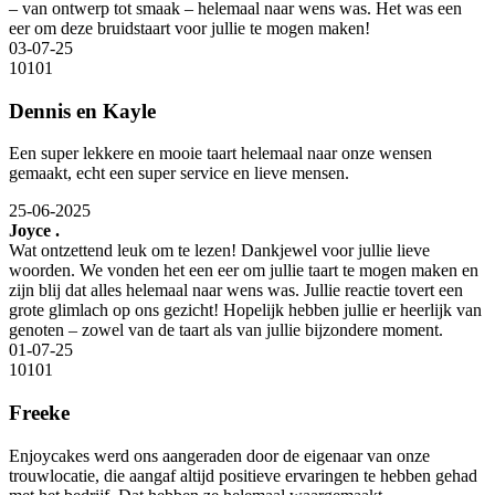
– van ontwerp tot smaak – helemaal naar wens was. Het was een
eer om deze bruidstaart voor jullie te mogen maken!
03-07-25
10
10
1
Dennis en Kayle
Een super lekkere en mooie taart helemaal naar onze wensen
gemaakt, echt een super service en lieve mensen.
25-06-2025
Joyce .
Wat ontzettend leuk om te lezen! Dankjewel voor jullie lieve
woorden. We vonden het een eer om jullie taart te mogen maken en
zijn blij dat alles helemaal naar wens was. Jullie reactie tovert een
grote glimlach op ons gezicht! Hopelijk hebben jullie er heerlijk van
genoten – zowel van de taart als van jullie bijzondere moment.
01-07-25
10
10
1
Freeke
Enjoycakes werd ons aangeraden door de eigenaar van onze
trouwlocatie, die aangaf altijd positieve ervaringen te hebben gehad