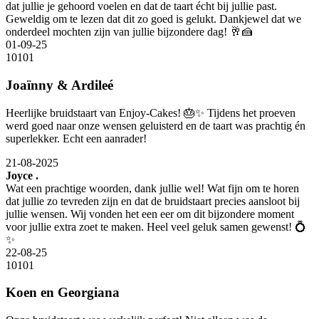
dat jullie je gehoord voelen en dat de taart écht bij jullie past.
Geweldig om te lezen dat dit zo goed is gelukt. Dankjewel dat we
onderdeel mochten zijn van jullie bijzondere dag! 🥂🍰
01-09-25
10
10
1
Joaïnny & Ardileé
Heerlijke bruidstaart van Enjoy-Cakes! 🎂✨ Tijdens het proeven
werd goed naar onze wensen geluisterd en de taart was prachtig én
superlekker. Echt een aanrader!
21-08-2025
Joyce .
Wat een prachtige woorden, dank jullie wel! Wat fijn om te horen
dat jullie zo tevreden zijn en dat de bruidstaart precies aansloot bij
jullie wensen. Wij vonden het een eer om dit bijzondere moment
voor jullie extra zoet te maken. Heel veel geluk samen gewenst! 💍
✨
22-08-25
10
10
1
Koen en Georgiana