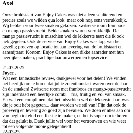
Axel
Onze bruidstaart van Enjoy Cakes was niet alleen schitterend en
precies zoals we wilden qua look, maar ook nog eens verrukkelijk.
Wij hebben voor twee smaken gekozen: zwitserse room framboos
en mango passievrucht. Beide smaken waren verrukkelijk. De
mango passievrucht is misschien wel de lekkerste taart die ik ook
heb gegeten. Ook de service van Enjoy Cakes was top, van het
gezellig proeven op locatie tot aan levering van de bruidstaart en
aansnijtaart. Kortom: Enjoy Cakes is een dikke aanrader met hun
heerlijke smaken, prachtige taartonwerpen en topservice!
21-07-2025
Joyce .
Wat een fantastische review, dankjewel voor het delen! We vinden
het heerlijk om te horen dat jullie zo enthousiast waren over de taart
én de smaken! Zwitserse room met framboos en mango-passievrucht
zijn inderdaad een heerlijke combi – fris, fruitig en vol van smaak.
En wat een compliment dat het misschien wel de lekkerste taart was
die je ooit hebt gegeten... daar worden we stil van! Fijn dat ook de
proeverij en levering zo goed zijn bevallen. We doen er alles aan om
van begin tot eind een feestje te maken, en het is super om te horen
dat dat gelukt is. Dank jullie wel voor het vertrouwen en wie weet
tot een volgende mooie gelegenheid!
22-07-25