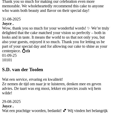
Thank you so much for making our celebration even more
memorable. We wholeheartedly recommend this cake to anyone
who wants both beauty and flavor on their special day!
31-08-2025
Joyce .
Wow, thank you so much for your wonderful words! ✨ We’re truly
delighted that the cake matched your vision so perfectly – both in
looks and in taste. It means the world to us that not only you, but
also your guests, enjoyed it so much. Thank you for letting us be
part of your special day and for allowing our cake to shine as your
centerpiece. 💍🍰
01-09-25
10
10
1
S.D. van der Toolen
Wat een service, ervaring en kwaliteit!
Ze nemen de tijd om naar je te luisteren, denken mee en geven
advies. De taart was erg mooi, lekker en precies zoals wij hem
wilde!
29-08-2025
Joyce .
Wat een prachtige woorden, bedankt! 💕 Wij vinden het belangrijk