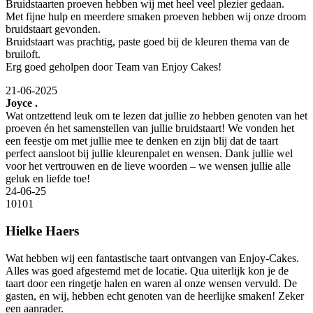
Bruidstaarten proeven hebben wij met heel veel plezier gedaan.
Met fijne hulp en meerdere smaken proeven hebben wij onze droom
bruidstaart gevonden.
Bruidstaart was prachtig, paste goed bij de kleuren thema van de
bruiloft.
Erg goed geholpen door Team van Enjoy Cakes!
21-06-2025
Joyce .
Wat ontzettend leuk om te lezen dat jullie zo hebben genoten van het
proeven én het samenstellen van jullie bruidstaart! We vonden het
een feestje om met jullie mee te denken en zijn blij dat de taart
perfect aansloot bij jullie kleurenpalet en wensen. Dank jullie wel
voor het vertrouwen en de lieve woorden – we wensen jullie alle
geluk en liefde toe!
24-06-25
10
10
1
Hielke Haers
Wat hebben wij een fantastische taart ontvangen van Enjoy-Cakes.
Alles was goed afgestemd met de locatie. Qua uiterlijk kon je de
taart door een ringetje halen en waren al onze wensen vervuld. De
gasten, en wij, hebben echt genoten van de heerlijke smaken! Zeker
een aanrader.