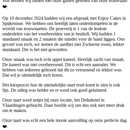
Wat hebben wij samen met onze gasten genoten van onze trouwtaart
❤️.
Op 10 december 2024 hadden wij een afspraak met Enjoy Cakes in
Spijkenisse. We hebben ons heerlijk laten onderdompelen in de
wereld van trouwtaarten. De proeverij is 1 van de leukste
onderdelen van het voorbereiden van je bruiloft. Wij hadden 1
standaard smaak en 2 smaken die minder voor de hand liggen. Ons
gevoel was toch, we nemen de aardbei met Zwitserse room, lekker
standaard. Die is het niet geworden.
Onze smaak was toch echt appel kaneel. Heerlijk zacht van smaak.
De kaneel was niet overheersend. Dit is echt een aanrader. We
hebben van iedereen gehoord dat dit zo verrassend en lekker was.
Dat wil je uiteindelijk toch horen.
Het kiesproces hoe de uiteindelijke taart eruit komt te zien is ook
fijn. De uitleg was helder en er werd ook goed geluisterd.
Onze taart werd netjes bij onze locatie, het Deltahotel in
Vlaardingen gebracht. Daar hoefde wij ons dus ook niet meer druk
om te maken.
Onze taart was echt een hele mooie aanvulling op onze perfecte dag
❤️.