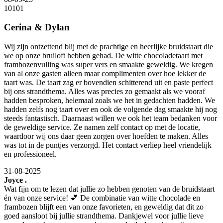
10
10
1
Cerina & Dylan
Wij zijn ontzettend blij met de prachtige en heerlijke bruidstaart die
we op onze bruiloft hebben gehad. De witte chocoladetaart met
frambozenvulling was super vers en smaakte geweldig. We kregen
van al onze gasten alleen maar complimenten over hoe lekker de
taart was. De taart zag er bovendien schitterend uit en paste perfect
bij ons strandthema. Alles was precies zo gemaakt als we vooraf
hadden besproken, helemaal zoals we het in gedachten hadden. We
hadden zelfs nog taart over en ook de volgende dag smaakte hij nog
steeds fantastisch. Daarnaast willen we ook het team bedanken voor
de geweldige service. Ze namen zelf contact op met de locatie,
waardoor wij ons daar geen zorgen over hoefden te maken. Alles
was tot in de puntjes verzorgd. Het contact verliep heel vriendelijk
en professioneel.
31-08-2025
Joyce .
Wat fijn om te lezen dat jullie zo hebben genoten van de bruidstaart
én van onze service! 💕 De combinatie van witte chocolade en
frambozen blijft een van onze favorieten, en geweldig dat dit zo
goed aansloot bij jullie strandthema. Dankjewel voor jullie lieve