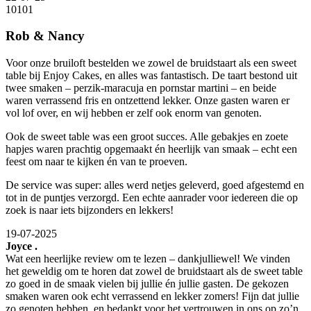
10
10
1
Rob & Nancy
Voor onze bruiloft bestelden we zowel de bruidstaart als een sweet
table bij Enjoy Cakes, en alles was fantastisch. De taart bestond uit
twee smaken – perzik-maracuja en pornstar martini – en beide
waren verrassend fris en ontzettend lekker. Onze gasten waren er
vol lof over, en wij hebben er zelf ook enorm van genoten.
Ook de sweet table was een groot succes. Alle gebakjes en zoete
hapjes waren prachtig opgemaakt én heerlijk van smaak – echt een
feest om naar te kijken én van te proeven.
De service was super: alles werd netjes geleverd, goed afgestemd en
tot in de puntjes verzorgd. Een echte aanrader voor iedereen die op
zoek is naar iets bijzonders en lekkers!
19-07-2025
Joyce .
Wat een heerlijke review om te lezen – dankjulliewel! We vinden
het geweldig om te horen dat zowel de bruidstaart als de sweet table
zo goed in de smaak vielen bij jullie én jullie gasten. De gekozen
smaken waren ook echt verrassend en lekker zomers! Fijn dat jullie
zo genoten hebben, en bedankt voor het vertrouwen in ons op zo’n