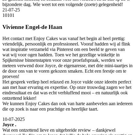
bijzondere dag. Wie weet tot een volgende (zoete) gelegenheid!
21-07-25
10
10
1
Vivienne Engel-de Haan
Het contact met Enjoy Cakes was vanaf het begin al heel prettig:
vriendelijk, persoonlijk en professioneel. Vooraf hadden wij al flink
wat inspiratie verzameld via Pinterest om een beeld te geven van
wat wij voor ogen hadden. Toen we het gezellige winkeltje in
Spijkenisse binnenstapten voor onze proefafspraak, werden we
meteen verwend door Joyce, de eigenaresse, met drie mini-taartjes in
de door ons van te voren gekozen smaken. Echt een feestje om te
proeven!
Het gesprek verliep heel relaxed en Joyce vulde onze ideeën perfect
aan met haar ervaring en expertise. Op onze trouwdag zagen we het
eindresultaat en dat was echt verbluffend mooi – en natuurlijk ook
ontzettend lekker!
We kunnen Enjoy Cakes dan ook van harte aanbevelen aan iedereen
die op zoek is naar een prachtige en heerlijke taart.
10-07-2025
Joyce .
Wat een ontzettend lieve en uitgebreide review – dankjewel