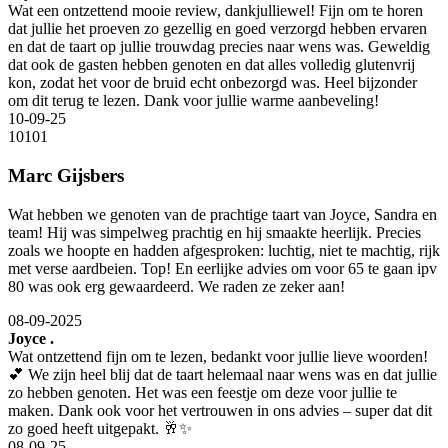
Wat een ontzettend mooie review, dankjulliewel! Fijn om te horen
dat jullie het proeven zo gezellig en goed verzorgd hebben ervaren
en dat de taart op jullie trouwdag precies naar wens was. Geweldig
dat ook de gasten hebben genoten en dat alles volledig glutenvrij
kon, zodat het voor de bruid echt onbezorgd was. Heel bijzonder
om dit terug te lezen. Dank voor jullie warme aanbeveling!
10-09-25
10
10
1
Marc Gijsbers
Wat hebben we genoten van de prachtige taart van Joyce, Sandra en
team! Hij was simpelweg prachtig en hij smaakte heerlijk. Precies
zoals we hoopte en hadden afgesproken: luchtig, niet te machtig, rijk
met verse aardbeien. Top! En eerlijke advies om voor 65 te gaan ipv
80 was ook erg gewaardeerd. We raden ze zeker aan!
08-09-2025
Joyce .
Wat ontzettend fijn om te lezen, bedankt voor jullie lieve woorden!
💕 We zijn heel blij dat de taart helemaal naar wens was en dat jullie
zo hebben genoten. Het was een feestje om deze voor jullie te
maken. Dank ook voor het vertrouwen in ons advies – super dat dit
zo goed heeft uitgepakt. 🥂✨
08-09-25