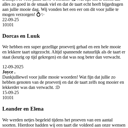
alles zo goed in de smaak viel en dat de taart echt heeft bijgedragen
aan jullie mooie dag. Wij vonden het een eer om dit voor jullie te
mogen verzorgen! 💍✨
22-09-25
10
10
1
Dorcas en Luuk
We hebben een super gezellige proeverij gehad en een hele mooie
en lekkere taart uitgezocht. Altijd spannende natuurlijk als de taart er
staat (keurig op tijd gekregen) en dat was nog beter dan verwacht.
12-09-2025
Joyce .
Dankjulliewel voor jullie mooie woorden! Wat fijn dat jullie zo
hebben genoten van de proeverij en dat de taart zelfs nog mooier en
lekkerder was dan verwacht. :D
15-09-25
10
10
1
Leander en Elena
We werden netjes begeleid tijdens het proeven van een aantal
soorten. Hierdoor hadden wij een taart die voldeed aan onze wensen