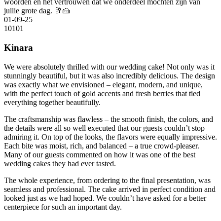
woorden en het vertrouwen dat we onderdeel mochten zijn van
jullie grote dag. 🥂🍰
01-09-25
10
10
1
Kinara
We were absolutely thrilled with our wedding cake! Not only was it
stunningly beautiful, but it was also incredibly delicious. The design
was exactly what we envisioned – elegant, modern, and unique,
with the perfect touch of gold accents and fresh berries that tied
everything together beautifully.
The craftsmanship was flawless – the smooth finish, the colors, and
the details were all so well executed that our guests couldn’t stop
admiring it. On top of the looks, the flavors were equally impressive.
Each bite was moist, rich, and balanced – a true crowd-pleaser.
Many of our guests commented on how it was one of the best
wedding cakes they had ever tasted.
The whole experience, from ordering to the final presentation, was
seamless and professional. The cake arrived in perfect condition and
looked just as we had hoped. We couldn’t have asked for a better
centerpiece for such an important day.