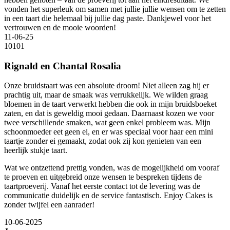
vonden het superleuk om samen met jullie jullie wensen om te zetten
in een taart die helemaal bij jullie dag paste. Dankjewel voor het
vertrouwen en de mooie woorden!
11-06-25
10
10
1
Rignald en Chantal Rosalia
Onze bruidstaart was een absolute droom! Niet alleen zag hij er
prachtig uit, maar de smaak was verrukkelijk. We wilden graag
bloemen in de taart verwerkt hebben die ook in mijn bruidsboeket
zaten, en dat is geweldig mooi gedaan. Daarnaast kozen we voor
twee verschillende smaken, wat geen enkel probleem was. Mijn
schoonmoeder eet geen ei, en er was speciaal voor haar een mini
taartje zonder ei gemaakt, zodat ook zij kon genieten van een
heerlijk stukje taart.
Wat we ontzettend prettig vonden, was de mogelijkheid om vooraf
te proeven en uitgebreid onze wensen te bespreken tijdens de
taartproeverij. Vanaf het eerste contact tot de levering was de
communicatie duidelijk en de service fantastisch. Enjoy Cakes is
zonder twijfel een aanrader!
10-06-2025