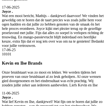
17-06-2025
Joyce .
Wat een mooi bericht, Mathijs – dankjewel daarvoor! We vinden het
geweldig om te horen dat de taart precies was zoals jullie hem voor
ogen hadden en dat jullie zo hebben genoten van de smaak én het
hele proces eromheen. Joyce kijkt met plezier terug op de gezellige
proefavond met jullie. Fijn dat alles zo soepel is verlopen richting de
trouwdag. En mango-passievrucht blijft inderdaad een heerlijke
keuze, extra fijn dat er nog iets over was om na te genieten! Bedankt
voor jullie vertrouwen.
17-06-25
10
10
1
Kevin en Ilse Brands
Onze bruidstaart was zo mooi en lekker. We werden tijdens het
proeven van onze bruidstaart al zo leuk geholpen. Al onze wensen
gied doorgenomen en het eindresultaat was echt prachtig. Wij
zouden jullie zeker aan iedereen aanbevelen. Liefs Kevin en Ilse
11-06-2025
Joyce .
Wat lief Kevin en Ilse, dankjewel! Wat fijn om te horen dat jullie zo
hebben genoten – van de proeverij tot aan het eindresultaat. We