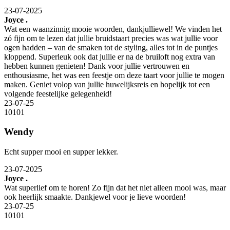
23-07-2025
Joyce .
Wat een waanzinnig mooie woorden, dankjulliewel! We vinden het
zó fijn om te lezen dat jullie bruidstaart precies was wat jullie voor
ogen hadden – van de smaken tot de styling, alles tot in de puntjes
kloppend. Superleuk ook dat jullie er na de bruiloft nog extra van
hebben kunnen genieten! Dank voor jullie vertrouwen en
enthousiasme, het was een feestje om deze taart voor jullie te mogen
maken. Geniet volop van jullie huwelijksreis en hopelijk tot een
volgende feestelijke gelegenheid!
23-07-25
10
10
1
Wendy
Echt supper mooi en supper lekker.
23-07-2025
Joyce .
Wat superlief om te horen! Zo fijn dat het niet alleen mooi was, maar
ook heerlijk smaakte. Dankjewel voor je lieve woorden!
23-07-25
10
10
1