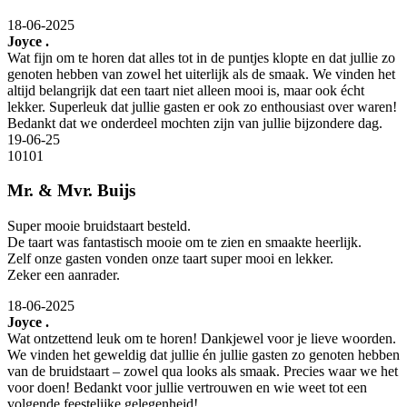
18-06-2025
Joyce .
Wat fijn om te horen dat alles tot in de puntjes klopte en dat jullie zo
genoten hebben van zowel het uiterlijk als de smaak. We vinden het
altijd belangrijk dat een taart niet alleen mooi is, maar ook écht
lekker. Superleuk dat jullie gasten er ook zo enthousiast over waren!
Bedankt dat we onderdeel mochten zijn van jullie bijzondere dag.
19-06-25
10
10
1
Mr. & Mvr. Buijs
Super mooie bruidstaart besteld.
De taart was fantastisch mooie om te zien en smaakte heerlijk.
Zelf onze gasten vonden onze taart super mooi en lekker.
Zeker een aanrader.
18-06-2025
Joyce .
Wat ontzettend leuk om te horen! Dankjewel voor je lieve woorden.
We vinden het geweldig dat jullie én jullie gasten zo genoten hebben
van de bruidstaart – zowel qua looks als smaak. Precies waar we het
voor doen! Bedankt voor jullie vertrouwen en wie weet tot een
volgende feestelijke gelegenheid!