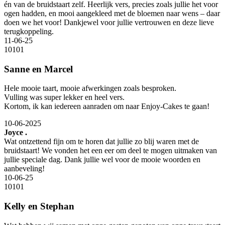
én van de bruidstaart zelf. Heerlijk vers, precies zoals jullie het voor
ogen hadden, en mooi aangekleed met de bloemen naar wens – daar
doen we het voor! Dankjewel voor jullie vertrouwen en deze lieve
terugkoppeling.
11-06-25
10
10
1
Sanne en Marcel
Hele mooie taart, mooie afwerkingen zoals besproken.
Vulling was super lekker en heel vers.
Kortom, ik kan iedereen aanraden om naar Enjoy-Cakes te gaan!
10-06-2025
Joyce .
Wat ontzettend fijn om te horen dat jullie zo blij waren met de
bruidstaart! We vonden het een eer om deel te mogen uitmaken van
jullie speciale dag. Dank jullie wel voor de mooie woorden en
aanbeveling!
10-06-25
10
10
1
Kelly en Stephan