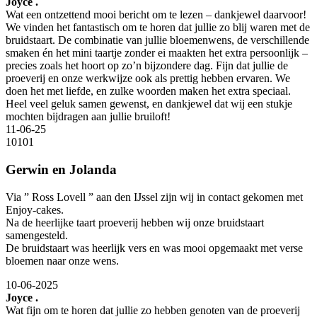
Joyce .
Wat een ontzettend mooi bericht om te lezen – dankjewel daarvoor!
We vinden het fantastisch om te horen dat jullie zo blij waren met de
bruidstaart. De combinatie van jullie bloemenwens, de verschillende
smaken én het mini taartje zonder ei maakten het extra persoonlijk –
precies zoals het hoort op zo’n bijzondere dag. Fijn dat jullie de
proeverij en onze werkwijze ook als prettig hebben ervaren. We
doen het met liefde, en zulke woorden maken het extra speciaal.
Heel veel geluk samen gewenst, en dankjewel dat wij een stukje
mochten bijdragen aan jullie bruiloft!
11-06-25
10
10
1
Gerwin en Jolanda
Via ” Ross Lovell ” aan den IJssel zijn wij in contact gekomen met
Enjoy-cakes.
Na de heerlijke taart proeverij hebben wij onze bruidstaart
samengesteld.
De bruidstaart was heerlijk vers en was mooi opgemaakt met verse
bloemen naar onze wens.
10-06-2025
Joyce .
Wat fijn om te horen dat jullie zo hebben genoten van de proeverij