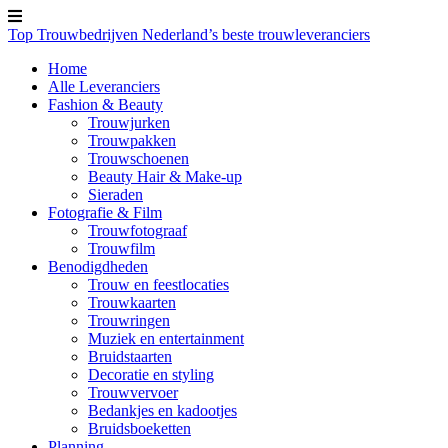
Top Trouwbedrijven
Nederland’s beste trouwleveranciers
Home
Alle Leveranciers
Fashion & Beauty
Trouwjurken
Trouwpakken
Trouwschoenen
Beauty Hair & Make-up
Sieraden
Fotografie & Film
Trouwfotograaf
Trouwfilm
Benodigdheden
Trouw en feestlocaties
Trouwkaarten
Trouwringen
Muziek en entertainment
Bruidstaarten
Decoratie en styling
Trouwvervoer
Bedankjes en kadootjes
Bruidsboeketten
Planning