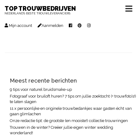
TOP TROUWBEDRIJVEN
NEDERLAND’S BESTE TROUWLEVERANCIERS
Mijn account
Aanmelden
Meest recente berichten
9 tips voor naturel bruidsmake-up
Fotograaf voor bruiloft huren? 7 tips om jullie zoektocht (+ trouwfoto’s!)
te laten slagen
11 x persoonlijke en originele trouwbedankjes waar gasten écht van
gaan glimlachen
Onze redactie tipt: de grootste (en mooiste!) collectie trouwringen
Trouwen in de winter? Creëer jullie eigen winter wedding
wonderland!