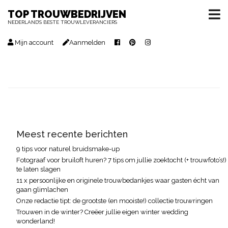
TOP TROUWBEDRIJVEN
NEDERLAND’S BESTE TROUWLEVERANCIERS
Mijn account
Aanmelden
Meest recente berichten
9 tips voor naturel bruidsmake-up
Fotograaf voor bruiloft huren? 7 tips om jullie zoektocht (+ trouwfoto’s!)
te laten slagen
11 x persoonlijke en originele trouwbedankjes waar gasten écht van
gaan glimlachen
Onze redactie tipt: de grootste (en mooiste!) collectie trouwringen
Trouwen in de winter? Creëer jullie eigen winter wedding
wonderland!