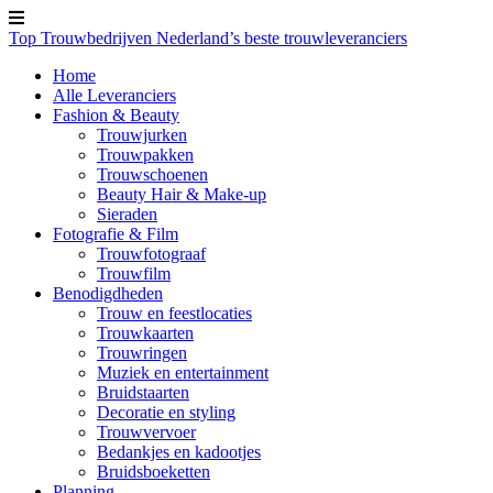
Top Trouwbedrijven
Nederland’s beste trouwleveranciers
Home
Alle Leveranciers
Fashion & Beauty
Trouwjurken
Trouwpakken
Trouwschoenen
Beauty Hair & Make-up
Sieraden
Fotografie & Film
Trouwfotograaf
Trouwfilm
Benodigdheden
Trouw en feestlocaties
Trouwkaarten
Trouwringen
Muziek en entertainment
Bruidstaarten
Decoratie en styling
Trouwvervoer
Bedankjes en kadootjes
Bruidsboeketten
Planning