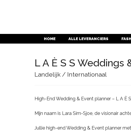
HOME
ALLE LEVERANCIERS
FAS
L A È S S Weddings 
Landelijk / Internationaal
High-End Wedding & Event planner – L A È 
Mijn naam is Lara Sim-Sjoe, de visionair achte
Jullie high-end Wedding & Event planner met 