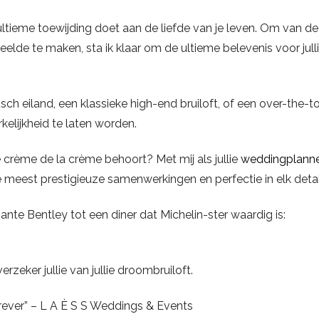
ultieme toewijding doet aan de liefde van je leven. Om van d
eelde te maken, sta ik klaar om de ultieme belevenis voor julli
sch eiland, een klassieke high-end bruiloft, of een over-the-t
rkelijkheid te laten worden.
e crème de la crème behoort? Met mij als jullie
weddingplann
e meest prestigieuze samenwerkingen en perfectie in elk detai
ante Bentley tot een diner dat Michelin-ster waardig is:
erzeker jullie van jullie droombruiloft.
orever” – L A È S S Weddings & Events