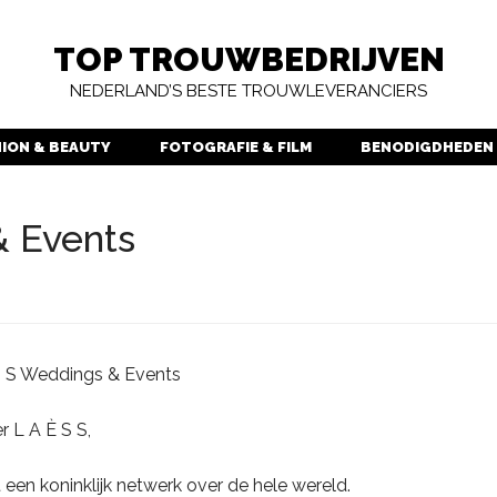
TOP TROUWBEDRIJVEN
NEDERLAND’S BESTE TROUWLEVERANCIERS
HION & BEAUTY
FOTOGRAFIE & FILM
BENODIGDHEDEN
& Events
S S Weddings & Events
r L A È S S,
een koninklijk netwerk over de hele wereld.