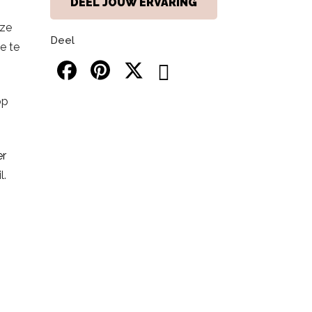
DEEL JOUW ERVARING
eze
Deel
e te
op
er
l.