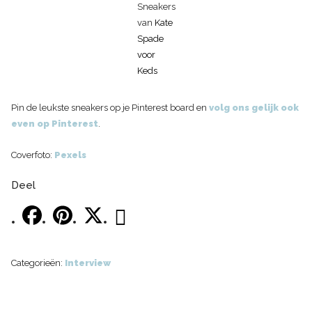
Sneakers
van
Kate
Spade
voor
Keds
Pin de leukste sneakers op je Pinterest board en
volg ons gelijk ook
even op Pinterest
.
Coverfoto:
Pexels
Deel
Categorieën:
Interview