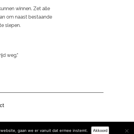
unnen winnen. Zet alle
taan om naast bestaande
te slepen.
ijd weg.”
ct
 website, gaan we er vanuit dat ermee instemt.
Akkoord