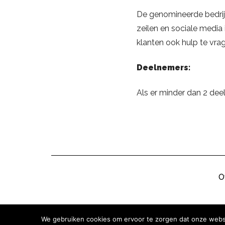
De genomineerde bedrij
zeilen en sociale medi
klanten ook hulp te vrag
Deelnemers:
Als er minder dan 2 deel
O
We gebruiken cookies om ervoor te zorgen dat onze websit