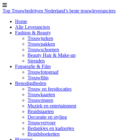
Top Trouwbedrijven
Nederland’s beste trouwleveranciers
Home
Alle Leveranciers
Fashion & Beauty
Trouwjurken
Trouwpakken
Trouwschoenen
Beauty Hair & Make-up
Sieraden
Fotografie & Film
Trouwfotograaf
Trouwfilm
Benodigdheden
Trouw en feestlocaties
Trouwkaarten
Trouwringen
Muziek en entertainment
Bruidstaarten
Decoratie en styling
Trouwvervoer
Bedankjes en kadootjes
Bruidsboeketten
Planning