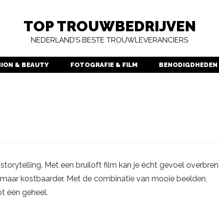
TOP TROUWBEDRIJVEN
NEDERLAND’S BESTE TROUWLEVERANCIERS
HION & BEAUTY
FOTOGRAFIE & FILM
BENODIGDHEDEN
torytelling. Met een bruiloft film kan je écht gevoel overbre
en maar kostbaarder. Met de combinatie van mooie beelden,
t één geheel.