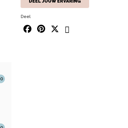
DEEL JOUW ERVARING
Deel
10
10