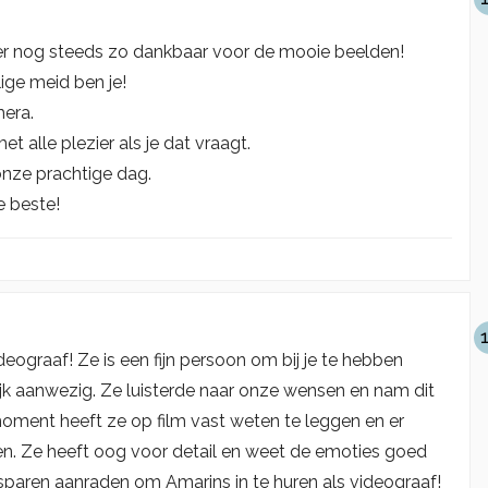
er nog steeds zo dankbaar voor de mooie beelden!
ige meid ben je!
mera.
t alle plezier als je dat vraagt.
nze prachtige dag.
e beste!
deograaf! Ze is een fijn persoon om bij je te hebben
elijk aanwezig. Ze luisterde naar onze wensen en nam dit
 moment heeft ze op film vast weten te leggen en er
n. Ze heeft oog voor detail en weet de emoties goed
sparen aanraden om Amarins in te huren als videograaf!