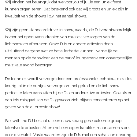
Wij vinden het belangrijk dat we voor jou of jullie een uniek feest
kunnen organiseren. Dat betekend ook dat wij groots en uniek zijn in
kwaliteit van de shows i.p.v. het aantal shows.
Wij zijn geen standaard drive-in show, waarbij de DJ verantwoordelijk
is voor het opbouwen, draaien van muziek, verzorgen van de
lichtshow en afbouwen. Onze DJ’s en andere artiesten doen
uitsluitend datgene wat ze het allerbeste kunnen! Namelijk de
mensen op de dansvloer, aan de bar of loungebank een onvergetelijke
muzikale avond bezorgen.
De techniek wordt verzorgd door een professionele technicus die alles
keurig tot in de puntjes verzorgd om het geluid en de lichtshow
perfect te laten aansluiten bij de DJ en andere live artiesten. Ook als er
dan iets mis gaat kan de DJ gewoon zich blijven concentreren op het
geven van de allerbeste show!
Sax with the DJ bestaat uit een nauwkeurig geselecteerde groep
talentvolle artiesten. Allen met een eigen karakter, maar samen sterk
door diversiteit. Vaste waarden zijn de DJ’s met een schat aan ervaring