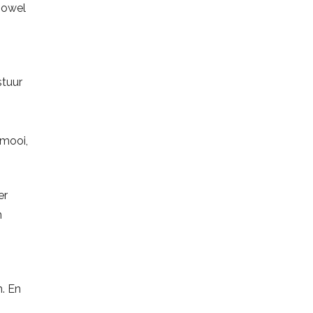
zowel
stuur
 mooi,
er
n
n. En