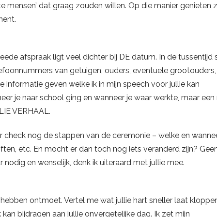
ote mensen’ dat graag zouden willen. Op die manier genieten 
ment.
ede afspraak ligt veel dichter bij DE datum. In de tussentijd 
 telefoonnummers van getuigen, ouders, eventuele grootouders,
 informatie geven welke ik in mijn speech voor jullie kan
neer je naar school ging en wanneer je waar werkte, maar een
ULLIE VERHAAL.
ter check nog de stappen van de ceremonie – welke en wanne
often, etc. En mocht er dan toch nog iets veranderd zijn? Gee
 nodig en wenselijk, denk ik uiteraard met jullie mee.
 hebben ontmoet. Vertel me wat jullie hart sneller laat kloppe
kan bijdragen aan jullie onvergetelijke dag. Ik zet mijn