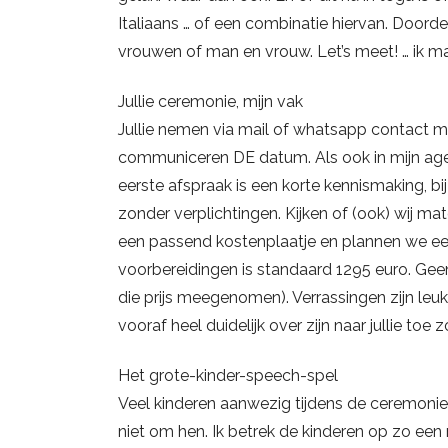
Italiaans … of een combinatie hiervan. Door
vrouwen of man en vrouw. Let’s meet! … ik maa
Jullie ceremonie, mijn vak
Jullie nemen via mail of whatsapp contact met
communiceren DE datum. Als ook in mijn age
eerste afspraak is een korte kennismaking, bij
zonder verplichtingen. Kijken of (ook) wij mat
een passend kostenplaatje en plannen we een 
voorbereidingen is standaard 1295 euro. Geen
die prijs meegenomen). Verrassingen zijn leuk,
vooraf heel duidelijk over zijn naar jullie toe 
Het grote-kinder-speech-spel
Veel kinderen aanwezig tijdens de ceremonie?
niet om hen. Ik betrek de kinderen op zo een m