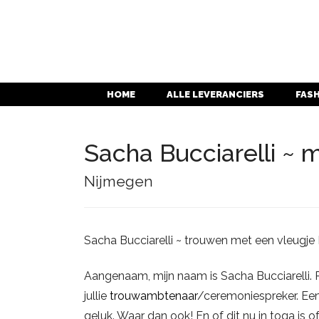
HOME
ALLE LEVERANCIERS
FAS
Sacha Bucciarelli ~ m
Nijmegen
Sacha Bucciarelli ~ trouwen met een vleugje 
Aangenaam, mijn naam is Sacha Bucciarelli. P
jullie
trouwambtenaar
/ceremoniespreker. Een
geluk. Waar dan ook! En of dit nu in toga is of