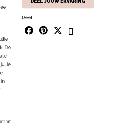
DEEL JOUW ERVARING
wee
Deel
llie
k. De
ate’
ullie
le
 in
r
raait