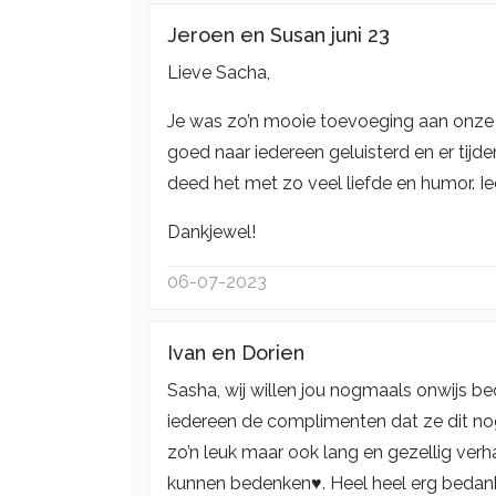
Jeroen en Susan juni 23
Lieve Sacha,
Je was zo’n mooie toevoeging aan onze b
goed naar iedereen geluisterd en er tij
deed het met zo veel liefde en humor. Ie
Dankjewel!
06-07-2023
Ivan en Dorien
Sasha, wij willen jou nogmaals onwijs b
iedereen de complimenten dat ze dit 
zo’n leuk maar ook lang en gezellig ve
kunnen bedenken♥️. Heel heel erg bedank