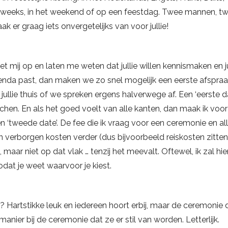
deweeks, in het weekend of op een feestdag. Twee mannen, t
k er graag iets onvergetelijks van voor jullie!
 mij op en laten me weten dat jullie willen kennismaken en ju
nda past, dan maken we zo snel mogelijk een eerste afspraa
 jullie thuis of we spreken ergens halverwege af. Een ‘eerste d
chen. En als het goed voelt van alle kanten, dan maak ik voor j
‘tweede date’. De fee die ik vraag voor een ceremonie en al
 verborgen kosten verder (dus bijvoorbeeld reiskosten zitten
 maar niet op dat vlak … tenzij het meevalt. Oftewel, ik zal hie
zodat je weet waarvoor je kiest.
 Hartstikke leuk en iedereen hoort erbij, maar de ceremonie d
anier bij de ceremonie dat ze er stil van worden. Letterlijk.