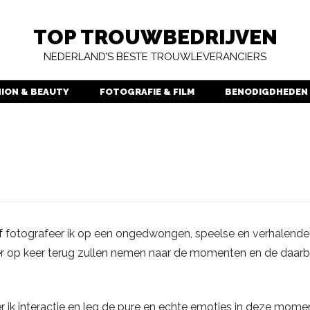
TOP TROUWBEDRIJVEN
NEDERLAND’S BESTE TROUWLEVERANCIERS
HION & BEAUTY
FOTOGRAFIE & FILM
BENODIGDHEDEN
f
fotografeer ik op een ongedwongen, speelse en verhalende
er op keer terug zullen nemen naar de momenten en de daarbi
er ik interactie en leg de pure en echte emoties in deze mom