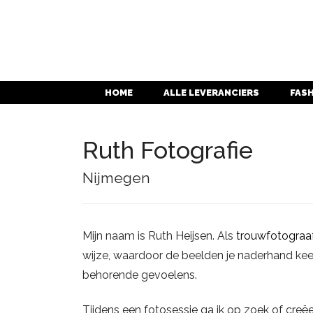
HOME
ALLE LEVERANCIERS
FAS
Ruth Fotografie
Nijmegen
Mijn naam is Ruth Heijsen. Als
trouwfotograa
wijze, waardoor de beelden je naderhand ke
behorende gevoelens.
Tijdens een fotosessie ga ik op zoek of creë