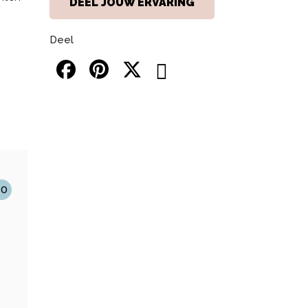
DEEL JOUW ERVARING
Deel
10