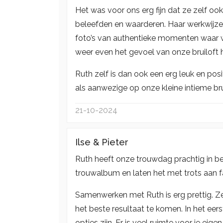
Het was voor ons erg fijn dat ze zelf ook 
beleefden en waarderen. Haar werkwijze 
foto’s van authentieke momenten waar wi
weer even het gevoel van onze bruiloft 
Ruth zelf is dan ook een erg leuk en posit
als aanwezige op onze kleine intieme bru
21-10-2024
Ilse & Pieter
Ruth heeft onze trouwdag prachtig in be
trouwalbum en laten het met trots aan fa
Samenwerken met Ruth is erg prettig. Ze
het beste resultaat te komen. In het eers
opties zijn. Er is veel ruimte voor je e