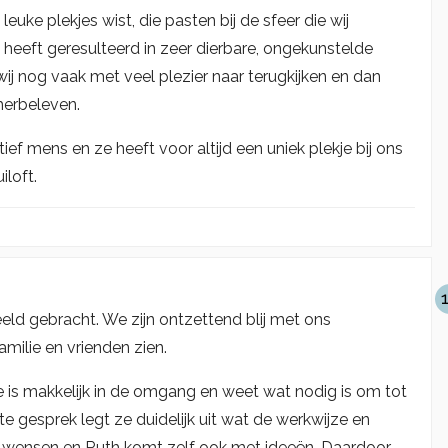
leuke plekjes wist, die pasten bij de sfeer die wij
heeft geresulteerd in zeer dierbare, ongekunstelde
j nog vaak met veel plezier naar terugkijken en dan
herbeleven.
ief mens en ze heeft voor altijd een uniek plekje bij ons
iloft.
eld gebracht. We zijn ontzettend blij met ons
milie en vrienden zien.
 is makkelijk in de omgang en weet wat nodig is om tot
te gesprek legt ze duidelijk uit wat de werkwijze en
igen wensen en Ruth komt zelf ook met ideeën. Daardoor