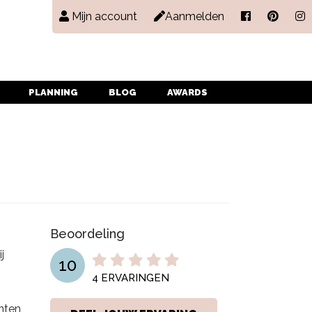
Mijn account
Aanmelden
PLANNING
BLOG
AWARDS
Beoordeling
j
10
4
ERVARINGEN
enten