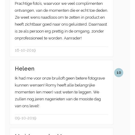
Prachtige foto’s, waarvoor we veel complimenten
ontvangen, van de momenten die er echt toe deden.
Ze weet wens naadloos om te zetten in product en
heeft zichtbaar goed naar ons geluisterd. Daarnaast
is ze als persoon erg prettig in de omgang, zonder
onprofessioneel te worden. Aanrader!
16-10-2019
Heleen
10
Ik had me voor onze bruiloft geen betere fotograve
kunnen wensen! Romy heeft alle belangrijke
momenten (en meer) vast weten te leggen. We
zullen nog jaren nagenieten van de mooiste dag
van ons level!
09-10-2019