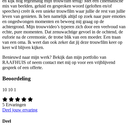
en kijk nog regelmatig mijn trouwfilm terug! Met een cinematische
mix van beelden, geluid en gesproken woord (geloften en/of
speeches) creër ik een unieke trouwfilm waar jullie de rest van jullie
leven van genieten. Ik ben namelijk altijd op zoek naar pure emoties
en ongedwongen momenten en beweeg mij graag op de
achtergrond. Mijn trouwvideo’s typeren zich door een veelvoud van
echte, pure momenten. Dat zenuwachtige gevoel in de ochtend, de
euforie na de ceremonie, de trotse blik van een moeder. Een traan
van een oma. Ik weet dan ook zeker dat jij deze trouwfilm keer op
keer wil blijven kijken.
Benieuwd naar mijn werk? Bekijk dan mijn portfolio van
RAAFHUIS of neem contact met mij op voor een vrijblijvend
gesprek of een offerte.
Beoordeling
10
10
1
5
Ervaringen
Deel jouw ervaring
Deel