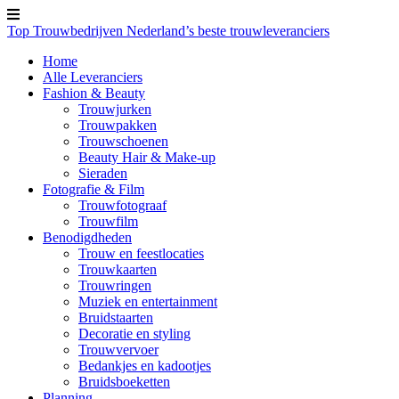
Top Trouwbedrijven
Nederland’s beste trouwleveranciers
Home
Alle Leveranciers
Fashion & Beauty
Trouwjurken
Trouwpakken
Trouwschoenen
Beauty Hair & Make-up
Sieraden
Fotografie & Film
Trouwfotograaf
Trouwfilm
Benodigdheden
Trouw en feestlocaties
Trouwkaarten
Trouwringen
Muziek en entertainment
Bruidstaarten
Decoratie en styling
Trouwvervoer
Bedankjes en kadootjes
Bruidsboeketten
Planning