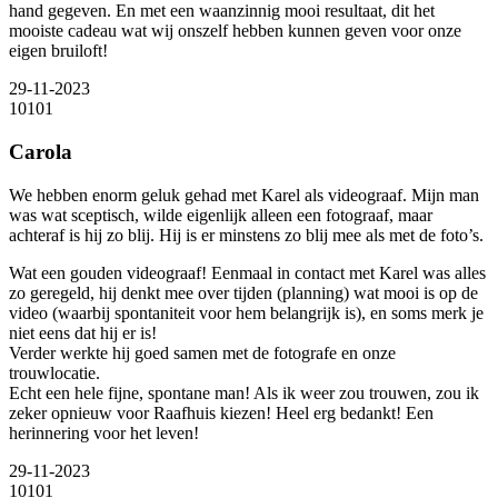
hand gegeven. En met een waanzinnig mooi resultaat, dit het
mooiste cadeau wat wij onszelf hebben kunnen geven voor onze
eigen bruiloft!
29-11-2023
10
10
1
Carola
We hebben enorm geluk gehad met Karel als videograaf. Mijn man
was wat sceptisch, wilde eigenlijk alleen een fotograaf, maar
achteraf is hij zo blij. Hij is er minstens zo blij mee als met de foto’s.
Wat een gouden videograaf! Eenmaal in contact met Karel was alles
zo geregeld, hij denkt mee over tijden (planning) wat mooi is op de
video (waarbij spontaniteit voor hem belangrijk is), en soms merk je
niet eens dat hij er is!
Verder werkte hij goed samen met de fotografe en onze
trouwlocatie.
Echt een hele fijne, spontane man! Als ik weer zou trouwen, zou ik
zeker opnieuw voor Raafhuis kiezen! Heel erg bedankt! Een
herinnering voor het leven!
29-11-2023
10
10
1