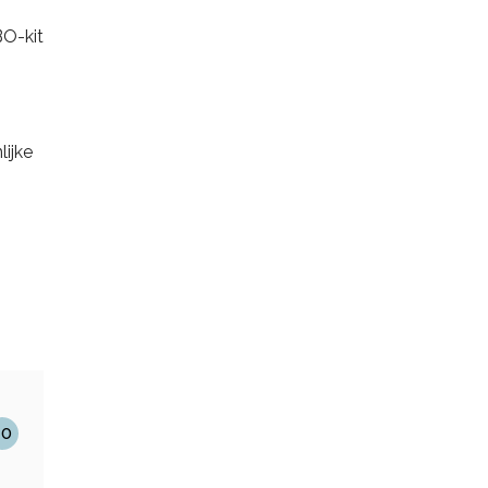
BO-kit
lijke
10