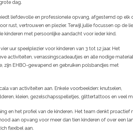
grote dag.
biedt liefdevolle en professionele opvang, afgestemd op elk d
oor rust, vertrouwen en plezier. Terwijl jullie focussen op de li
de kinderen met persoonlijke aandacht voor ieder kind.
er uur speelplezier voor kinderen van 3 tot 12 jaar. Het
e activiteiten, verrassingscadeautjes en alle nodige material
ee, zijn EHBO-gewapend en gebruiken polsbandjes met
la van activiteiten aan. Enkele voorbeelden: knutselen,
deren, kleien, gezelschapsspelletjes, glittertattoos en veel m
ning en het profiel van de kinderen. Het team denkt proactief
er nood aan opvang voor meer dan tien kinderen of over een la
ch flexibel aan.