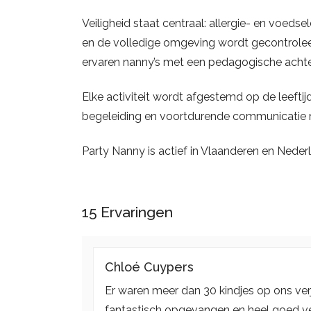
Veiligheid staat centraal: allergie- en voed
en de volledige omgeving wordt gecontroleer
ervaren nanny’s met een pedagogische acht
Elke activiteit wordt afgestemd op de leeftij
begeleiding en voortdurende communicatie me
Party Nanny is actief in Vlaanderen en Nederl
15
Ervaringen
Chloé Cuypers
Er waren meer dan 30 kindjes op ons ver
fantastisch opgevangen en heel goed ve