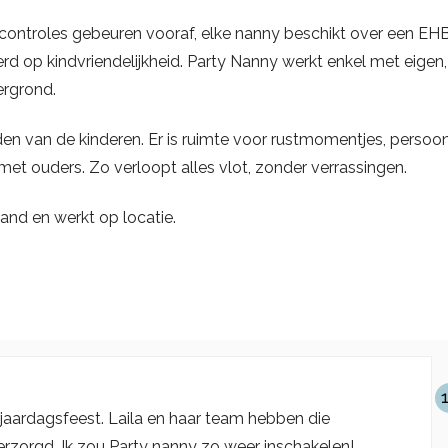
selcontroles gebeuren vooraf, elke nanny beschikt over een EH
d op kindvriendelijkheid. Party Nanny werkt enkel met eigen,
ergrond.
den van de kinderen. Er is ruimte voor rustmomentjes, persoon
t ouders. Zo verloopt alles vlot, zonder verrassingen.
and en werkt op locatie.
jaardagsfeest. Laila en haar team hebben die
rzorgd. Ik zou Party nanny zo weer inschakelen!