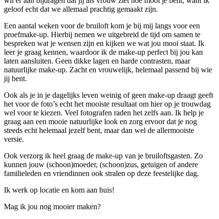
wil er aan bijdragen dat jij als vrouw ziet hoe mooi je bent, want ik
geloof echt dat we allemaal prachtig gemaakt zijn.
Een aantal weken voor de bruiloft kom je bij mij langs voor een
proefmake-up. Hierbij nemen we uitgebreid de tijd om samen te
bespreken wat je wensen zijn en kijken we wat jou mooi staat. Ik
leer je graag kennen, waardoor ik de make-up perfect bij jou kan
laten aansluiten. Geen dikke lagen en harde contrasten, maar
natuurlijke make-up. Zacht en vrouwelijk, helemaal passend bij wie
jij bent.
Ook als je in je dagelijks leven weinig of geen make-up draagt geeft
het voor de foto’s echt het mooiste resultaat om hier op je trouwdag
wel voor te kiezen. Veel fotografen raden het zelfs aan. Ik help je
graag aan een mooie natuurlijke look en zorg ervoor dat je nog
steeds echt helemaal jezelf bent, maar dan wel de allermooiste
versie.
Ook verzorg ik heel graag de make-up van je bruiloftsgasten. Zo
kunnen jouw (schoon)moeder, (schoon)zus, getuigen of andere
familieleden en vriendinnen ook stralen op deze feestelijke dag.
Ik werk op locatie en kom aan huis!
Mag ik jou nog mooier maken?