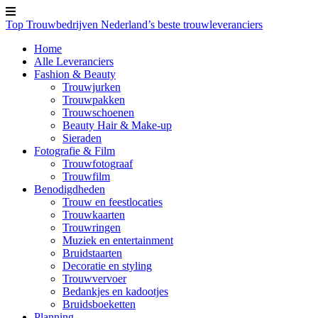
Top Trouwbedrijven
Nederland’s beste trouwleveranciers
Home
Alle Leveranciers
Fashion & Beauty
Trouwjurken
Trouwpakken
Trouwschoenen
Beauty Hair & Make-up
Sieraden
Fotografie & Film
Trouwfotograaf
Trouwfilm
Benodigdheden
Trouw en feestlocaties
Trouwkaarten
Trouwringen
Muziek en entertainment
Bruidstaarten
Decoratie en styling
Trouwvervoer
Bedankjes en kadootjes
Bruidsboeketten
Planning