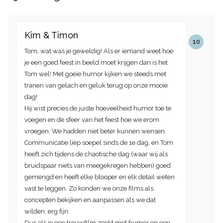
Kim & Timon
10
Tom, wat was je geweldig! Als er iemand weet hoe
je een goed feest in beeld moet krijgen dan is het
Tom wel! Met goeie humor kijken we steeds met
tranen van gelach en geluk terug op onze mooie
dag!
Hij wist precies de juiste hoeveelheid humor toe te
voegen en de sfeer van het feest hoe we erom
vroegen. We hadden niet beter kunnen wensen.
Communicatie liep soepel sinds de 1e dag, en Tom
heeft zich tijdens de chaotische dag (waar wij als
bruidspaar niets van meegekregen hebben) goed
gemengd en heeft elke blooper en elk detail weten
vast te leggen. Zo konden we onze films als
concepten bekijken en aanpassen als we dat
wilden, erg fijn.
Dus als je een trouwfilm zoekt met humor en een