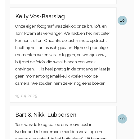
Kelly Vos-Baarslag
10
Onze eigen fotograaf was ziek op onze bruiloft, en
Tom kwam als vervanger. We hadden het niet beter
kunnen treffen! Ondanks de last-minute opdracht
heeft hij het fantastisch gedaan. Hij heeft prachtige
momenten weten vast te leggen, en we zijn onwijs
blij met de foto’s, die we al binnen een week
ontvingen. Hij is heel prettig in de omgang en laat je
geen moment ongemakkelijk voelen voor de
camera. We zouden hem zeker nog eens boeken!
15-04-2025
Bart & Nikki Lubbersen
10
Tom was de fotograaf op ons trouwfeest in
Nederland (de ceremonie hadden we al op een
andere dag gehad, in het buitenland). Hij begreep