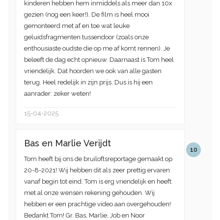
kinderen hebben hem inmiddels als meer dan 10x
gezien (nog een keer!). De film is heel mooi
gemonteerd met af en toe wat leuke
geluidsfragmenten tussendoor (zoals onze
enthousiaste oudste die op me af komt rennen). Je
beleeft de dag echt opnieuw. Daarnaast is Tom heel
vriendelijk. Dat hoorden we ook van alle gasten
terug. Heel redelijk in zijn prijs. Dus is hij een
aanrader: zeker weten!
15-04-2025
Bas en Marlie Verijdt
10
Tom heeft bij ons de bruiloftsreportage gemaakt op
20-8-2021! Wij hebben dit als zeer prettig ervaren
vanaf begin tot eind. Tom is erg vriendelijk en heeft
met al onze wensen rekening gehouden. Wij
hebben er een prachtige video aan overgehouden!
Bedankt Tom! Gr. Bas, Marlie, Job en Noor