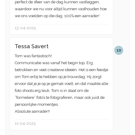
perfect de sfeer van de dag kunnen vastleggen,
waardoor we nu voor altijd kunnen vasthouden hoe
we ons voelden op die dag. 100% een aanrader!
13-04-2025
Tessa Savert
10
Tom was fantastisch!
Communicatie was vanaf het begin top. Erg
betrokken en veel creatieve ideeën. Het is een feestje
om Tom erbij te hebben op je trouwdag. Hij zorgt
ervoor dat je je op je gemak voelt, en dat maakte alle
foto shoots erg leuk. Tom is in staat om de
”formelere” foto’s te fotograferen, maar ook juist de
persoonlijke momentjes.
Absolute aanrader!!
11-04-2025