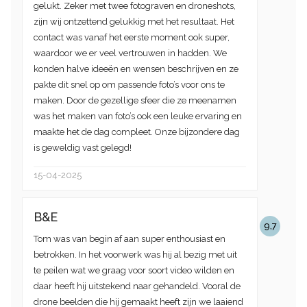
gelukt. Zeker met twee fotograven en droneshots,
zijn wij ontzettend gelukkig met het resultaat. Het
contact was vanaf het eerste moment ook super,
waardoor we er veel vertrouwen in hadden. We
konden halve ideeën en wensen beschrijven en ze
pakte dit snel op om passende foto’s voor ons te
maken. Door de gezellige sfeer die ze meenamen
was het maken van foto’s ook een leuke ervaring en
maakte het de dag compleet. Onze bijzondere dag
is geweldig vast gelegd!
15-04-2025
B&E
9,7
Tom was van begin af aan super enthousiast en
betrokken. In het voorwerk was hij al bezig met uit
te peilen wat we graag voor soort video wilden en
daar heeft hij uitstekend naar gehandeld. Vooral de
drone beelden die hij gemaakt heeft zijn we laaiend