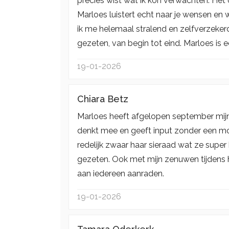
precies wist wat ik kon verwachten. Het 
Marloes luistert echt naar je wensen en
ik me helemaal stralend en zelfverzeker
gezeten, van begin tot eind. Marloes is e
19-01-2026
Chiara Betz
Marloes heeft afgelopen september mijn
denkt mee en geeft input zonder een mom
redelijk zwaar haar sieraad wat ze super
gezeten. Ook met mijn zenuwen tijdens h
aan iedereen aanraden.
19-01-2026