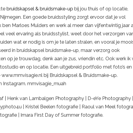
cte
bruidskapsel & bruidsmake-up
bij jou thuis of op locatie,
n Nijmegen. Een goede bruidsstyling zorgt ervoor dat je vol
 ben Marloes Mulders en werk al meer dan vijfentwintig jaar a
eel veel ervaring als bruidsstylist, weet door het verzorgen va
den wat er nodig is om je te laten stralen, en vooral je mooi
liseerd in bruidskapsel bruidsmake-up, maar verzorg ook
ten op je trouwdag, denk aan je zus, vriendin etc. Ook werk ik
ostudio en op locatie. Een uitgebreid portfolio met foto’s en
te www.mmvisagie.nl bij Bruidskapsel & Bruidsmake-up.
en Instagram. mmvisagie_muah
aaf | Henk van Lambalgen Photography | D-eYe Photography 
Kayphoto4u | Kristel Beelen fotografie | Raoul van Meel fotograf
grafie | Imara First Day of Summer fotografie.