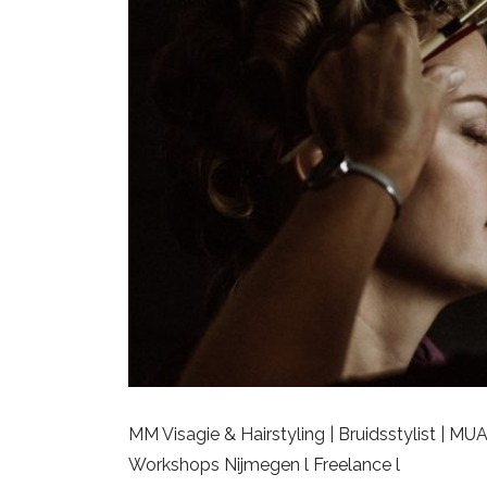
MM Visagie & Hairstyling | Bruidsstylist | MU
Workshops Nijmegen l Freelance l