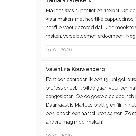
Tamara Oderkerk
Marloes was super lief en flexibel. Op d
klaar maken, met heerlijke cappuccino’s
heeft ervoor gezorgd dat ik de mooiste v
maken. Verse bloemen erdoorheen! Nog 
19-01-2026
Valentina Kouwenberg
Echt een aanrader! Ik ben 15 juni getro
professioneel. Ik wilde gaan voor een natu
aangesloten. Op de geweldige dag heb i
Daarnaast is Marloes prettig en fijn in h
ben je toch een aantal uren samen. Ze st
andere mag mooi maken!
19-01-2026