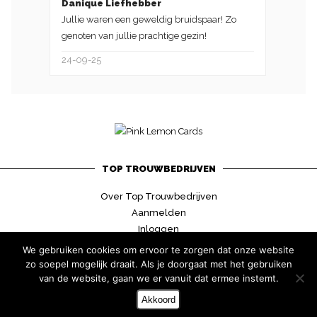
Danique Liefhebber
Jullie waren een geweldig bruidspaar! Zo
genoten van jullie prachtige gezin!
24-09-25
TOP TROUWBEDRIJVEN
Over Top Trouwbedrijven
Aanmelden
Inloggen
Contact
We gebruiken cookies om ervoor te zorgen dat onze website
zo soepel mogelijk draait. Als je doorgaat met het gebruiken
van de website, gaan we er vanuit dat ermee instemt.
Akkoord