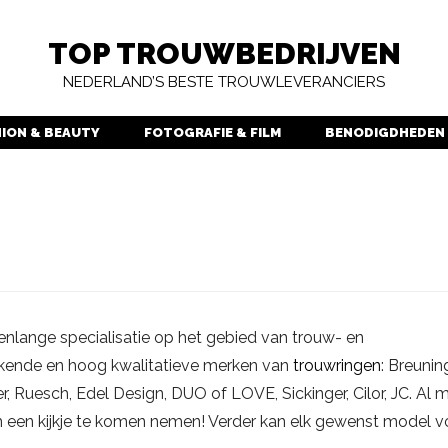
TOP TROUWBEDRIJVEN
NEDERLAND’S BESTE TROUWLEVERANCIERS
HION & BEAUTY
FOTOGRAFIE & FILM
BENODIGDHEDEN
enlange specialisatie op het gebied van trouw- en
bekende en hoog kwalitatieve merken van
trouwringen
: Breunin
, Ruesch, Edel Design, DUO of LOVE, Sickinger, Cilor, JC. Al m
m een kijkje te komen nemen! Verder kan elk gewenst model v