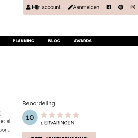
Mijn account
Aanmelden
PLANNING
BLOG
AWARDS
Beoordeling
g,
10
et al
1
ERVARINGEN
oor u