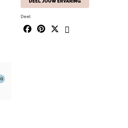
DEEL JOUW ERVARING
Deel
10