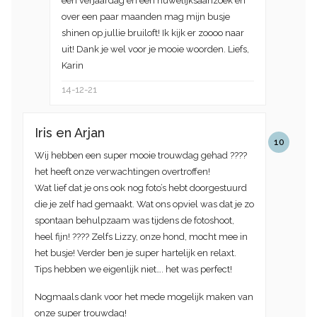
een verjaardag en een huwelijksaanzoek en
over een paar maanden mag mijn busje
shinen op jullie bruiloft! Ik kijk er zoooo naar
uit! Dank je wel voor je mooie woorden. Liefs,
Karin
14-12-21
Iris en Arjan
10
Wij hebben een super mooie trouwdag gehad ????
het heeft onze verwachtingen overtroffen!
Wat lief dat je ons ook nog foto’s hebt doorgestuurd
die je zelf had gemaakt. Wat ons opviel was dat je zo
spontaan behulpzaam was tijdens de fotoshoot,
heel fijn! ???? Zelfs Lizzy, onze hond, mocht mee in
het busje! Verder ben je super hartelijk en relaxt.
Tips hebben we eigenlijk niet…. het was perfect!
Nogmaals dank voor het mede mogelijk maken van
onze super trouwdag!