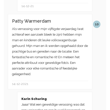
14-12-21
Patty Warmerdam
10
Als verrassing voor mijn vijftigste verjaardag (wat
achteraf een aanzoek bleek te zijn) hebben mijn
man en kinderen dit leuke volkswagenbusje
gehuurd. Mijn man en ik werden opgehaald door de
prachtige bus en gereden naar de locatie. Een
fantastische en romantische rit! En meteen het
perfecte attribuut voor geweldige foto’s. Een
aanrader voor elke romantische of feestelijke
gelegenheid.
14-12-2021
Karin Schuring
Jaaa! Wat een geweldige verassing was dat: