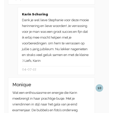
Karin Schuring
Dank je wel lieve Stephanie voor deze mooie
herinnering en lieve woorden! Je verrassing
voor je man was een groot succes en fijn dat
ik erbij mee mocht helpen met je
voorbereidingen. om hem te verrassen op
jullie 1-jarig jubileum. Nu lekker nagenieten
en straks veel geluk samen en met de kleine
:) Liefs, Karin
04-07-22
Monique
10
Wat een enthousiasme en energie die Karin
meebrengt in haar prachtige busje. Met je
vriendinnen in stijl naar het gala van je eind
examenjaar. De bubbels en foto’s onderweg