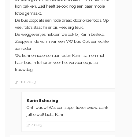
kon pakken. Zelf heeft ze ook nog een paar mooie
foto’s gemaakt.
De bus loopt als een rode draad door onze foto’s. Op
veel foto’s staat hij er bij. Heel erg leuk.
De weggevertjes hebben we ook bij Karin besteld.
Zeepjes in de vorm van een VW bus. Ook een echte
aanrader!
We kunnen iedereen aanraden Karin, samen met
haar bus, in te huren voor het vervoer op jullie
trouwdag.
31-10-2023
Karin Schuring
Ohh wauw! Wat een super lieve review, dank
jullie wel! Liefs, Karin
31-10-23