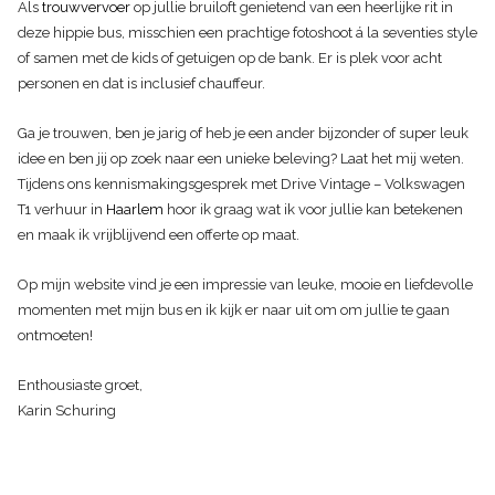
Als
trouwvervoer
op jullie bruiloft genietend van een heerlijke rit in
deze hippie bus, misschien een prachtige fotoshoot á la seventies style
of samen met de kids of getuigen op de bank. Er is plek voor acht
personen en dat is inclusief chauffeur.
Ga je trouwen, ben je jarig of heb je een ander bijzonder of super leuk
idee en ben jij op zoek naar een unieke beleving? Laat het mij weten.
Tijdens ons kennismakingsgesprek met Drive Vintage – Volkswagen
T1 verhuur in
Haarlem
hoor ik graag wat ik voor jullie kan betekenen
en maak ik vrijblijvend een offerte op maat.
Op mijn website vind je een impressie van leuke, mooie en liefdevolle
momenten met mijn bus en ik kijk er naar uit om om jullie te gaan
ontmoeten!
Enthousiaste groet,
Karin Schuring