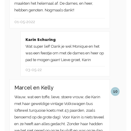
maakten het helemaal af. De dames, en heer,
hebben genoten. Nogmaals dank!!
01-05-2022
Karin Schuring
Wat super lief! Dank je wel Monique en het
was een feestje om met de dames en heer op
pad te mogen gaan! Lieve groet, Karin
03-05-22
Marcel en Kelly
10
Wauw, wat een toffe, lieve, stoere vrouw, die Karin
met haar geweldige vintage Volkswagen bus
(oftewel turquoise koets met 43 paarden, zoals
benoemd op de grote dag). Voor Karin is niets teveel
en ze heeft aan alles gedacht. Zonder haar hadden
we het niet gered op onze bruiloft en was onze dag