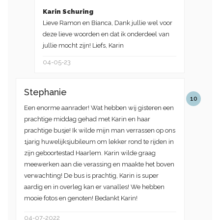
Karin Schuring
Lieve Ramon en Bianca, Dank jullie wel voor
deze lieve woorden en dat ik onderdeel van
jullie mocht zijn! Liefs, Karin
04-05-23
Stephanie
10
Een enorme aanrader! Wat hebben wij gisteren een
prachtige middag gehad met Karin en haar
prachtige busje! Ik wilde mijn man verrassen op ons
1jarig huwelijksjubileum om lekker rond te rijden in
zijn geboortestad Haarlem. Karin wilde graag
meewerken aan die verassing en maakte het boven
verwachting! De bus is prachtig, Karin is super
aardig en in overleg kan er vanalles! We hebben
mooie fotos en genoten! Bedankt Karin!
04-07-2022