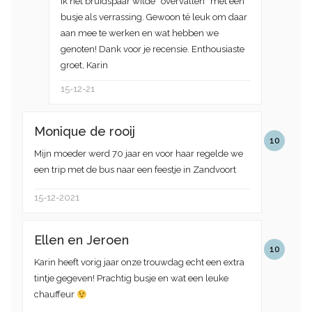
ik het bruidspaar wilde “overvallen” met een
busje als verrassing. Gewoon té leuk om daar
aan mee te werken en wat hebben we
genoten! Dank voor je recensie. Enthousiaste
groet, Karin
15-12-21
Monique de rooij
10
Mijn moeder werd 70 jaar en voor haar regelde we
een trip met de bus naar een feestje in Zandvoort
15-12-2021
Ellen en Jeroen
10
Karin heeft vorig jaar onze trouwdag echt een extra
tintje gegeven! Prachtig busje en wat een leuke
chauffeur