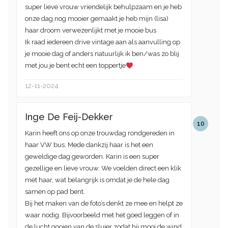
super lieve vrouw vriendelijk behulpzaam en je heb
onze dag nog mooier gemaakt je heb mijn (lisa)
haar droom verwezenlijkt met je mooie bus
Ik raad iedereen drive vintage aan als aanvulling op
je mooie dag of anders natuurlijk ik ben/was zo blij
met jou je bent echt een toppertje
12-11-2024
Inge De Feij-Dekker
10
Karin heeft ons op onze trouwdag rondgereden in
haar VW bus. Mede dankzij haar is het een
geweldige dag geworden. Karin is een super
gezellige en lieve vrouw. We voelden direct een klik
met haar, wat belangrijk is omdat je de hele dag
samen op pad bent.
Bij het maken van de foto’s denkt ze mee en helpt ze
waar nodig. Bijvoorbeeld met het goed leggen of in
de lucht gooien van de sluier zodat hij mooi de wind