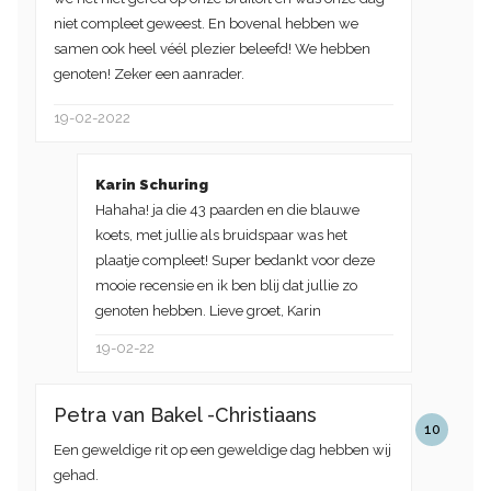
niet compleet geweest. En bovenal hebben we
samen ook heel véél plezier beleefd! We hebben
genoten! Zeker een aanrader.
19-02-2022
Karin Schuring
Hahaha! ja die 43 paarden en die blauwe
koets, met jullie als bruidspaar was het
plaatje compleet! Super bedankt voor deze
mooie recensie en ik ben blij dat jullie zo
genoten hebben. Lieve groet, Karin
19-02-22
Petra van Bakel -Christiaans
10
Een geweldige rit op een geweldige dag hebben wij
gehad.