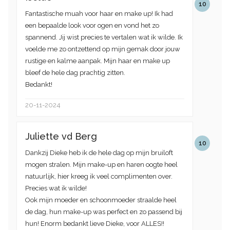
10
Fantastische muah voor haar en make up! Ik had
een bepaalde look voor ogen en vond het zo
spannend. Jij wist precies te vertalen wat ik wilde. Ik
voelde me zo ontzettend op mijn gemak door jouw
rustige en kalme aanpak. Mijn haar en make up
bleef de hele dag prachtig zitten.
Bedankt!
20-11-2024
Juliette vd Berg
10
Dankzij Dieke heb ik de hele dag op mijn bruiloft
mogen stralen. Mijn make-up en haren oogte heel
natuurlijk, hier kreeg ik veel complimenten over.
Precies wat ik wilde!
Ook mijn moeder en schoonmoeder straalde heel
de dag, hun make-up was perfect en zo passend bij
hun! Enorm bedankt lieve Dieke, voor ALLES!!