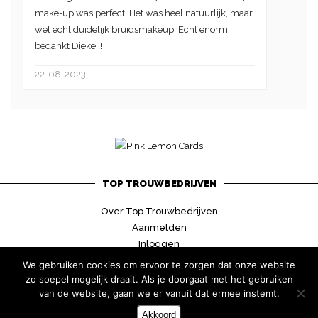
make-up was perfect! Het was heel natuurlijk, maar
wel echt duidelijk bruidsmakeup! Echt enorm
bedankt Dieke!!!
22-08-2023
TOP TROUWBEDRIJVEN
Over Top Trouwbedrijven
Aanmelden
Inloggen
Contact
We gebruiken cookies om ervoor te zorgen dat onze website
zo soepel mogelijk draait. Als je doorgaat met het gebruiken
van de website, gaan we er vanuit dat ermee instemt.
Akkoord