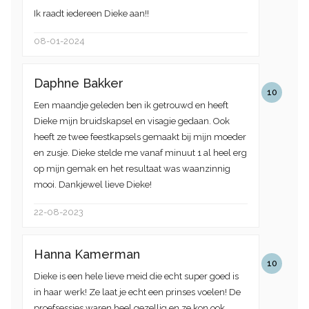
Ik raadt iedereen Dieke aan!!
08-01-2024
Daphne Bakker
10
Een maandje geleden ben ik getrouwd en heeft
Dieke mijn bruidskapsel en visagie gedaan. Ook
heeft ze twee feestkapsels gemaakt bij mijn moeder
en zusje. Dieke stelde me vanaf minuut 1 al heel erg
op mijn gemak en het resultaat was waanzinnig
mooi. Dankjewel lieve Dieke!
22-08-2023
Hanna Kamerman
10
Dieke is een hele lieve meid die echt super goed is
in haar werk! Ze laat je echt een prinses voelen! De
proefsessies waren heel gezellig en ze kon ook