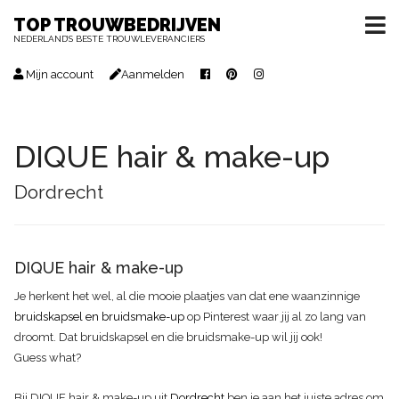
TOP TROUWBEDRIJVEN
NEDERLAND’S BESTE TROUWLEVERANCIERS
Mijn account
Aanmelden
DIQUE hair & make-up
Dordrecht
DIQUE hair & make-up
Je herkent het wel, al die mooie plaatjes van dat ene waanzinnige
bruidskapsel en bruidsmake-up
op Pinterest waar jij al zo lang van
droomt. Dat bruidskapsel en die bruidsmake-up wil jij ook!
Guess what?
Bij DIQUE hair & make-up uit
Dordrecht
ben je aan het juiste adres om