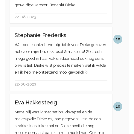
geweldige kapster! Bedankt Dieke
22-08-2023
Stephanie Frederiks
10
Wat ben ik ontzettend blij dat ik voor Dieke gekozen
heb voor mijn bruidskapsel & make-up! Ze is echt
mega goed in haar vak en daarnaast ook nog eens
onwijs lief. Dieke wist precies te maken wat ik wilde
en ik heb me ontzettend mooi gevoeld! ♡
22-08-2023
Eva Hakkesteeg
10
Mega blij was ik met het bruidskapsel en de
makeup die Dieke mij had gegeven! Ik wilde een
strakke, klassieke knot en Dieke heeft die nog
mooier gemaakt dan ik in mijn hoofd had! Ook mijn