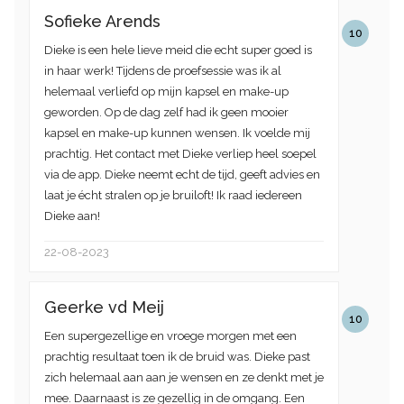
Sofieke Arends
10
Dieke is een hele lieve meid die echt super goed is
in haar werk! Tijdens de proefsessie was ik al
helemaal verliefd op mijn kapsel en make-up
geworden. Op de dag zelf had ik geen mooier
kapsel en make-up kunnen wensen. Ik voelde mij
prachtig. Het contact met Dieke verliep heel soepel
via de app. Dieke neemt echt de tijd, geeft advies en
laat je écht stralen op je bruiloft! Ik raad iedereen
Dieke aan!
22-08-2023
Geerke vd Meij
10
Een supergezellige en vroege morgen met een
prachtig resultaat toen ik de bruid was. Dieke past
zich helemaal aan aan je wensen en ze denkt met je
mee. Daarnaast is ze gezellig in de omgang. Een