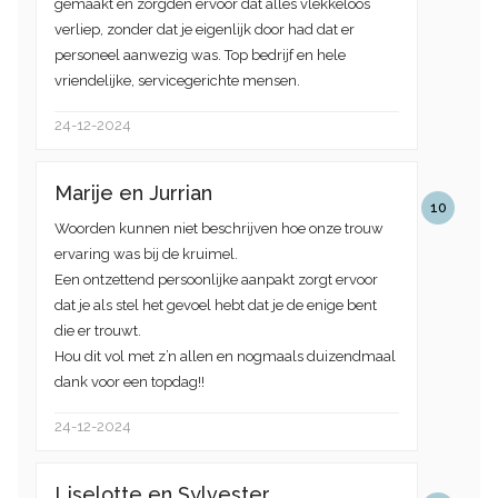
gemaakt en zorgden ervoor dat alles vlekkeloos
verliep, zonder dat je eigenlijk door had dat er
personeel aanwezig was. Top bedrijf en hele
vriendelijke, servicegerichte mensen.
24-12-2024
Marije en Jurrian
10
Woorden kunnen niet beschrijven hoe onze trouw
ervaring was bij de kruimel.
Een ontzettend persoonlijke aanpakt zorgt ervoor
dat je als stel het gevoel hebt dat je de enige bent
die er trouwt.
Hou dit vol met z’n allen en nogmaals duizendmaal
dank voor een topdag!!
24-12-2024
Liselotte en Sylvester