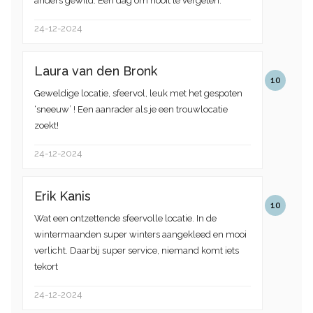
anders gewild. Een dag om nooit te vergeten.
24-12-2024
Laura van den Bronk
10
Geweldige locatie, sfeervol, leuk met het gespoten
‘sneeuw’ ! Een aanrader als je een trouwlocatie
zoekt!
24-12-2024
Erik Kanis
10
Wat een ontzettende sfeervolle locatie. In de
wintermaanden super winters aangekleed en mooi
verlicht. Daarbij super service, niemand komt iets
tekort
24-12-2024