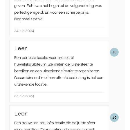
geven. Echt van het begin tot de volgende dag was
perfect geregeld. En voor een scherpe prijs.
Nogmaals dank!
24-12-2024
Leen
10
Een perfecte locatie voor bruiloft of
huwelijksjubileum. Ze weten de juiste sfeer te
bereiken en een uitstekende buffet te organiseren.
Gecombineerd met een attente bediening is het een
uitstekende locatie.
24-12-2024
Leen
10
Een trouw- en bruiloftslocatie die de juiste sfeer
weet bereiken. De inrichting, de bediening, het