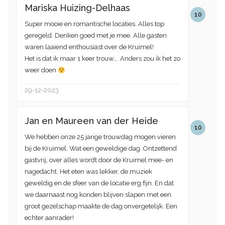
Mariska Huizing-Delhaas
10
Super mooie en romantische locaties. Alles top
geregeld. Denken goed met je mee. Alle gasten
waren laaiend enthousiast over de Kruimel!
Het is dat ik maar 1 keer trouw…. Anders zou ik het zo
weer doen
29-12-2023
Jan en Maureen van der Heide
10
We hebben onze 25 jarige trouwdag mogen vieren
bij de Kruimel. Wat een geweldige dag. Ontzettend
gastvrij, over alles wordt door de Kruimel mee- en
nagedacht. Het eten was lekker, de muziek
geweldig en de sfeer van de locatie erg fijn. En dat
we daarnaast nog konden blijven slapen met een
groot gezelschap maakte de dag onvergetelijk. Een
echter aanrader!