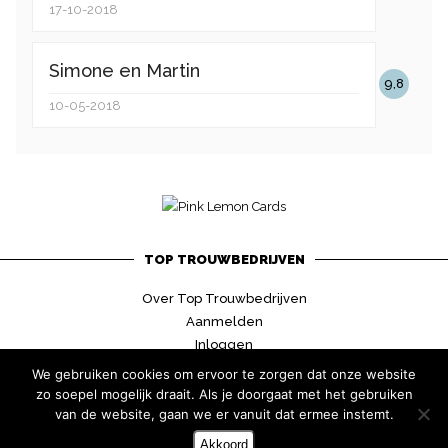
17-10-2018
Simone en Martin
9,8
10-05-2018
TOP TROUWBEDRIJVEN
Over Top Trouwbedrijven
Aanmelden
Inloggen
Contact
We gebruiken cookies om ervoor te zorgen dat onze website
zo soepel mogelijk draait. Als je doorgaat met het gebruiken
van de website, gaan we er vanuit dat ermee instemt.
Akkoord