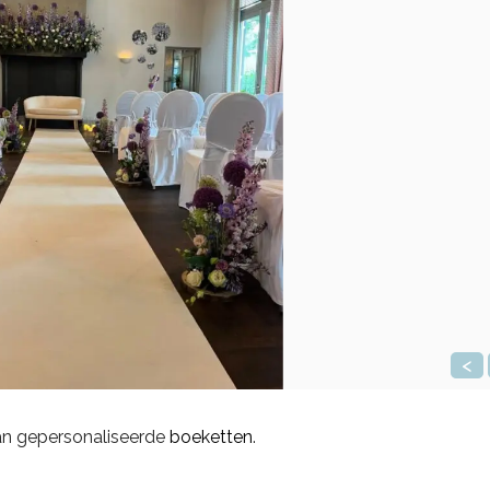
<
van gepersonaliseerde
boeketten
.