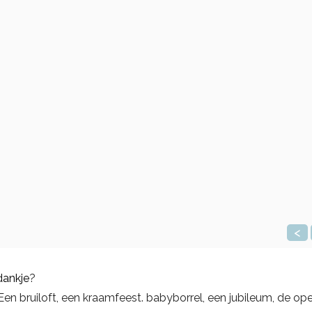
<
dankje
?
! Een bruiloft, een kraamfeest. babyborrel, een jubileum, de op