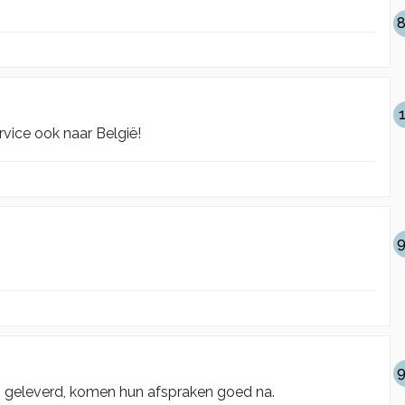
8
rvice ook naar België!
9
9
es geleverd, komen hun afspraken goed na.