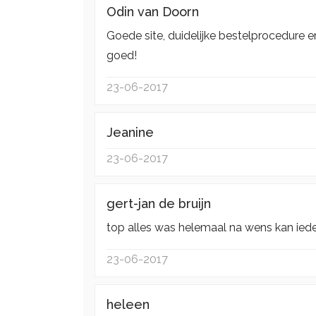
Odin van Doorn
Goede site, duidelijke bestelprocedure e
goed!
23-06-2017
Jeanine
23-06-2017
gert-jan de bruijn
top alles was helemaal na wens kan ied
23-06-2017
heleen