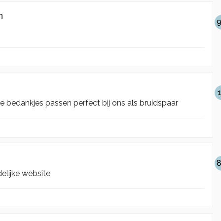
n
9
e bedankjes passen perfect bij ons als bruidspaar
8
delijke website