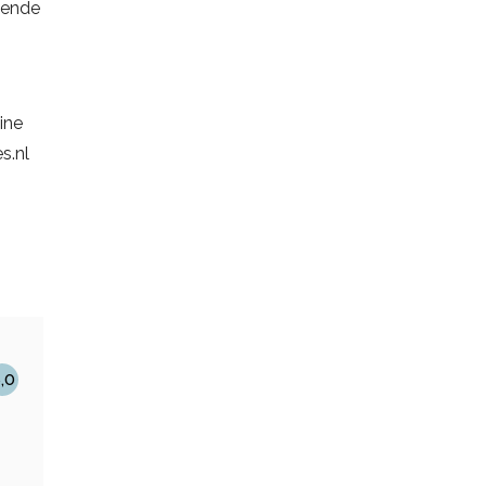
sende
ine
s.nl
,0